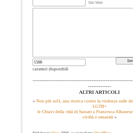
Sito Web
caratteri disponibili
--------------------------------------------------------
-------------
ALTRI ARTICOLI
«
Non più sol3, una ricerca contro la violenza sulle d
LGTB+
le Chiavi della città di Sassari a Francesca Albanese
civiltà e umanità
»
Webdesign
Visus
2006, su piattaforma
WordPress