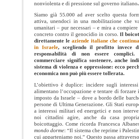
nonviolenta e di pressione sul governo italiano
.
Siamo già 55.000 ad aver scelto questa form
attiva, unendoci in una mobilitazione che va 
umanitari – pur necessari – e mira a compiere 
concreto contro il genocidio in corso.
Il boico
direttamente le
aziende italiane che continu
in Israele
, scegliendo il profitto invece 
responsabilità di non essere complici.
commerciare significa sostenere, anche ind
sistema di violenza e oppressione: ecco perch
economica non può più essere tollerata.
L’obiettivo è duplice: incidere sugli interes
alimentano l’occupazione e tentare di forzare 
imposto da Israele – dove a bordo delle barch
persone di Ultima Generazione. Gli Stati europe
a interessi militari ed energetici e non interv
noi cittadini agire, anche da casa propria
boicottaggio. Come ricorda Francesca Albane
mondo dorme
: “Il sistema che reprime i Palestin
cui apparteniamo noi.” Questo passa attraverso