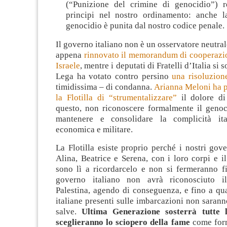
(“Punizione del crimine di genocidio”) r
principi nel nostro ordinamento: anche l
genocidio è punita dal nostro codice penale.
Il governo italiano non è un osservatore neutra
appena
rinnovato il memorandum di cooperazio
Israele
, mentre i deputati di Fratelli d’Italia si 
Lega ha votato contro persino
una risoluzion
timidissima – di condanna.
Arianna Meloni ha p
la Flotilla di “strumentalizzare”
il dolore di
questo, non riconoscere formalmente il genoc
mantenere e consolidare la complicità ital
economica e militare.
La Flotilla esiste proprio perché i nostri gov
Alina, Beatrice e Serena, con i loro corpi e il 
sono lì a ricordarcelo e non si fermeranno f
governo italiano non avrà riconosciuto i
Palestina, agendo di conseguenza, e fino a qu
italiane presenti sulle imbarcazioni non sarann
salve.
Ultima Generazione sosterrà tutte 
sceglieranno lo sciopero della fame
come form