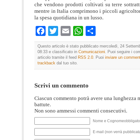
che vendono prodotti coltivati su terre sottratt
mentre in Italia comprimono i piccoli agricolto
la spesa quotidiana in un lusso.
Facebook
Twitter
Email
WhatsApp
Condividi
Questo articolo è stato pubblicato mercoledì, 24 Settemb
08:33 e classificato in
Comunicazioni
. Puoi seguire i c
articolo tramite il feed
RSS 2.0
. Puoi
inviare un commen
trackback
dal tuo sito.
Scrivi un commento
Ciascun commento potrà avere una lunghezza 
battute.
Non sono ammessi commenti consecutivi.
Nome e Cognomeobbligato
E-mail (non verrà pubblicata