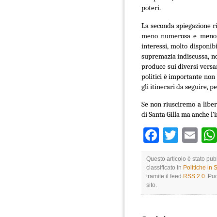
poteri.
La seconda spiegazione rig
meno numerosa e meno co
interessi, molto disponibi
supremazia indiscussa, n
produce sui diversi versan
politici è importante non 
gli itinerari da seguire, p
Se non riusciremo a libera
di Santa Gilla ma anche l’
Faceboo
Twitte
Em
Questo articolo è stato pub
classificato in
Politiche in
tramite il feed
RSS 2.0
. Pu
sito.