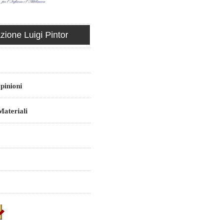
ione Luigi Pintor
pinioni
ateriali