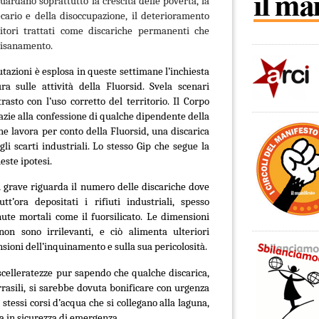
uardano soprattutto la crescita delle povertà, la
ecario e della disoccupazione, il deterioramento
ritori trattati come discariche permanenti che
risanamento.
tazioni è esplosa in queste settimane l’inchiesta
ra sulle attività della
Fluorsid. Svela scenari
rasto con l’uso corretto del territorio. Il Corpo
razie alla confessione di qualche dipendente della
he lavora per conto della Fluorsid, una discarica
li scarti industriali. Lo stesso Gip che segue la
ste ipotesi.
 grave riguarda il numero delle discariche dove
t’ora depositati i rifiuti industriali, spesso
nute mortali come il fuorsilicato. Le dimensioni
non sono irrilevanti, e ciò alimenta ulteriori
sioni dell’inquinamento e sulla sua pericolosità.
scelleratezze pur sapendo che qualche discarica,
rasili, si sarebbe dovuta bonificare con urgenza
 stessi corsi d’acqua che si collegano alla laguna,
a in sicurezza di emergenza.