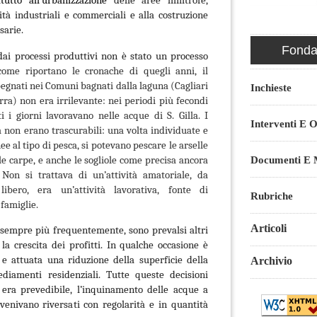
ttutto all’urbanizzazione
delle aree limitrofe,
vità industriali e commerciali e alla costruzione
sarie.
Fondaz
 dai processi produttivi non è stato un processo
come riportano le cronache di quegli anni, il
egnati nei Comuni bagnati dalla laguna (Cagliari
Inchieste
ra) non era irrilevante: nei periodi più fecondi
i i giorni lavoravano nelle acque di S. Gilla. I
Interventi E O
tà non erano trascurabili: una volta individuate e
ee al tipo di pesca, si potevano pescare le arselle
 le carpe, e anche le sogliole come precisa ancora
Documenti E M
 Non si trattava di un’attività amatoriale, da
ibero, era un’attività lavorativa, fonte di
Rubriche
famiglie.
Articoli
 sempre più frequentemente, sono prevalsi altri
 la crescita dei profitti. In qualche occasione è
 e attuata una riduzione della superficie della
Archivio
ediamenti residenziali. Tutte queste decisioni
era prevedibile,
l’inquinamento delle acque a
 venivano riversati con regolarità e in quantità