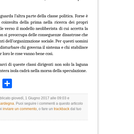
uarda l’altra parte della classe politica. Forse è
involta della prima nella ricerca dei propri
le verso il modello neoliberista di cui accetta la
on si preoccupa delle conseguenze disastrose che
ti dell’organizzazione sociale. Per questi uomini
disturbare chi governa il sistema e chi stabilisce
er loro le cose vanno bene così.
rci di queste classi dirigenti non solo la laguna
intera isola cadrà nella morsa della speculazione.
k
r
ail
WhatsApp
Condividi
blicato giovedì, 1 Giugno 2017 alle 09:03 e
 Sardegna
. Puoi seguire i commenti a questo articolo
oi
inviare un commento
, o fare un
trackback
dal tuo