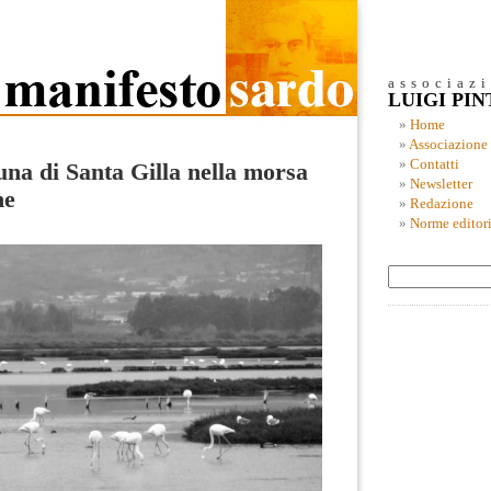
associaz
LUIGI PI
Home
Associazione
Contatti
una di Santa Gilla nella morsa
Newsletter
ne
Redazione
Norme editori