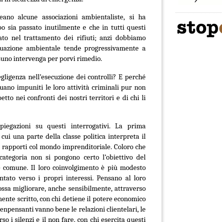
ano alcune associazioni ambientaliste, si ha
po sia passato inutilmente e che in tutti questi
ato nel trattamento dei rifiuti; anzi dobbiamo
tuazione ambientale tende progressivamente a
suno intervenga per porvi rimedio.
gligenza nell’esecuzione dei controlli? E perché
uano impuniti le loro attività criminali pur non
to nei confronti dei nostri territori e di chi li
piegazioni su questi interrogativi. La prima
cui una parte della classe politica interpreta il
 i rapporti col mondo imprenditoriale. Coloro che
ategoria non si pongono certo l’obiettivo del
 comune. Il loro coinvolgimento è più modesto
tato verso i propri interessi. Pensano al loro
ossa migliorare, anche sensibilmente, attraverso
ente scritto, con chi detiene il potere economico
benpensanti vanno bene le relazioni clientelari, le
so i silenzi e il non fare, con chi esercita questi