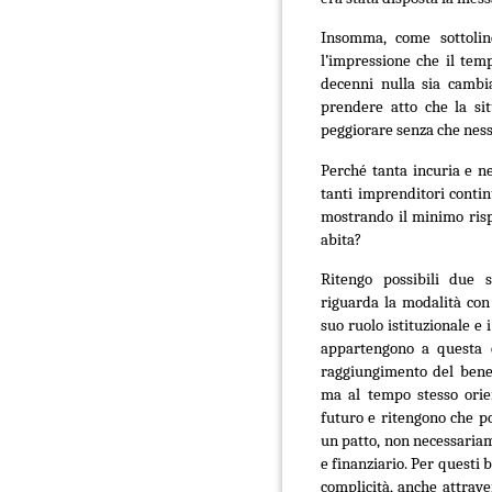
Insomma, come sottoline
l’impressione che il tem
decenni nulla sia cambi
prendere atto che la si
peggiorare senza che nes
Perché tanta incuria e ne
tanti imprenditori contin
mostrando il minimo rispet
abita?
Ritengo possibili due s
riguarda la modalità con 
suo ruolo istituzionale e
appartengono a questa c
raggiungimento del bene
ma al tempo stesso orien
futuro e ritengono che p
un patto, non necessariam
e finanziario. Per questi 
complicità, anche attraver