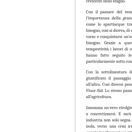
crescenti nello stagno.
Con il passare del tem
l’importanza della gran
come lo spartiacque tr
bisogno, così si diceva, di
corso e conquistarsi un’
bisogno. Grazie a ques
tempestività i lavori
di 
hanno fatto seguito le
particolarmente sotto cont
Con la sottolineatura d
giustificato il passaggi
all’altro. Così diversi p
Fluor-Sid. Lo stesso passa
all’agricoltura.
Insomma un vero rivolgime
a concretizzarsi. E sarà
industria non solo segna
isola, verso una crisi i