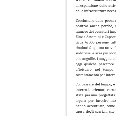
scelte, funzionali sopra
all’espansione delle atti
delle infrastrutture neces
L’esclusione della pesca
positivo anche perché,
numero dei pescatori imp
Elmas Assemini e Capoter
circa 4/500 persone tutt
risultati di questa attivi
suddivise le aree più idon
o le anguille, i muggini o
oggi qualche pescatore.
effettuare nel tempo l
sostentamento per intere 
Col passare del tempo, e
interessi, orientati verso
stata persino progettata
laguna per favorire ins
hanno accentuato, come 
causa degli scarichi che