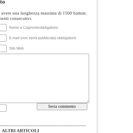
to
avere una lunghezza massima di 1500 battute.
nti consecutivi.
Nome e Cognomeobbligatorio
E-mail (non verrà pubblicata) obbligatorio
Sito Web
----------------------------------------------------------
ALTRI ARTICOLI