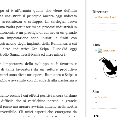
po si è affermata quella che viene definita
Direttore
de industria
: il principio ancora oggi indicato
Roberto Lod
a arretratezza e sviluppo. La Sardegna aveva
 una svolta per inserirsi nei processi industriali in
autonomia e un prestigio di cui aveva un grande
ta impostazione sono iniziati e finiti con
costruzione degli impianti della Rumianca, a cui
Link
 altre industrie: Gcr, Selpa, Fluor-Sid oggi
rollo, Sanac, Tessil-Rama ed altre minori.
ell’importanza dello sviluppo si è favorito e
o di tanti lavoratori da un settore produttivo
escatori sono diventati operai Rumianca o Selpa o
ggio è avvenuto con gli addetti alla pastorizia o
Sito
nto sociale i cui effetti positivi ancora tardano
Accedi
 difficile che si verifichino perché la grande
 il passo ma appare avviata, almeno nella nostra
rreversibile. Gli unici aspetti che emergono da