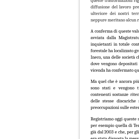
queste trasformazioni rig
diffusione del lavoro pr
ulteriore dei nostri ter
neppure meritano alcun 
A conferma di queste valu
avviata dalla Magistratu
inquietanti in totale cont
forestale ha localizzato g
Ineco, una delle società c
dove vengono depositati g
vicenda ha confermato que
Ma quel che è ancora più
sono stati e vengono tut
contenenti sostanze rite
delle stesse discariche 
preoccupazioni sulle esten
Registriamo oggi queste 
per esempio quella di Ter
già dal 2003 e che, per gli
era stata disposta la mess