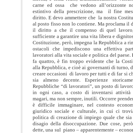
carne ed ossa che vedono all’orizzonte no
estintivo della prescrizione, ma il fine mes
diritto. E devo ammettere che la nostra Costitu
al posto fisso non lo contiene. Ma proclama il d
il diritto a che il compenso di quel lavoro, 
sufficiente a garantire una vita libera e dignito
Costituzione, però, impegna la Repubblica a rim
ostacoli che impediscono una effettiva par
lavoratori alla vita sociale e politica del paese.
fa quattro, è fin troppo evidente che la Cost
alla Repubblica, e cioè ai governanti di turno, 
creare occasioni di lavoro per tutti e di far si 
sia almeno decente. Esperienze storicamen
Repubbliche “di lavoratori”, un posto di lavor
in ogni caso, a costo di inventarsi attività
magari, ma non sempre, inutili. Occorre prende
è difficile immaginare, nel contesto econo
giuridico sociale e culturale, in cui ci trov
politica di creazione di impiego quale che sia 
disagio della disoccupazione. Due cose, per
dette, una sul piano – apparentemente – econo