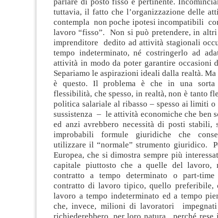
parlare di posto fisso è pertinente. Incomincia
tuttavia, il fatto che l’organizzazione delle at
contempla non poche ipotesi incompatibili con
lavoro “fisso”. Non si può pretendere, in altri
imprenditore dedito ad attività stagionali occ
tempo indeterminato, né costringerlo ad adat
attività in modo da poter garantire occasioni di
Separiamo le aspirazioni ideali dalla realtà. Ma
è questo. Il problema è che in una sorta 
flessibilità, che spesso, in realtà, non è tanto fl
politica salariale al ribasso – spesso ai limiti o 
sussistenza – le attività economiche che ben 
ed anzi avrebbero necessità di posti stabili,
improbabili formule giuridiche che cons
utilizzare il “normale” strumento giuridico. 
Europea, che si dimostra sempre più interessat
capitale piuttosto che a quelle del lavoro, n
contratto a tempo determinato o part-time 
contratto di lavoro tipico, quello preferibile,
lavoro a tempo indeterminato ed a tempo pie
che, invece, milioni di lavoratori impegnati 
richiederebbero, per loro natura, perché rese 