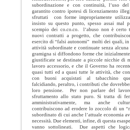
subordinazione e con continuità, l’uso del
garantito contro ipotesi di licenziamento ille
sfruttati con forme impropriamente utilizzate
insisto su questo punto, spesso assai mal 
scempio dei co.co.co. l’abuso non è certo 
nuovi contratti a progetto, che contribuisc
esercito di “falsi autonomi” molti dei quali, in
attività subordinate e continuate senza alcun
gramigna si diffondono forme che inizialmente
giustificate se destinate a piccole nicchie di 
lavoro accessorio, e che il Governo ha recent
quasi tutti ed a quasi tutte le attività, che co
con buoni acquistati al tabacchino ques
falcidiando, peraltro, i contributi che dovrebbe
loro pensione. Per non parlare del lavor
sfruttamento allo stato puro. Si tratta di fe
amministrativamente, ma anche cultur
contribuiscono ad erodere lo zoccolo di un “
subordinato di cui anche l’attuale economia a
necessità. Due elementi, infine, di questa esasper
vanno sottolineati. Due aspetti che logi