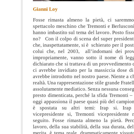
Gianni Loy
Fosse rimasta almeno la pietà, ci saremmo 
spettacolo meschino che Tremonti e Berlusconi, 
hanno imbastito sul tema del lavoro. Posto fisso
no?
Con il colpo di scena del super president
che, inaspettatamente, si è schierato per il pos
colui che, nel 2003, all’indomani dei prov
impropriamente, vanno sotto il nome di leg
dichiarato che si trattava di un provvedimento 
ci avrebbe invidiato per la massiccia dose di 
avrebbe introdotto nel nostro paese. Niente a c
realtà. Una rappresentazione stile grande Frate
assolutamente mediatico. Senza nessuna conseg
presto dimenticata, perché la sfida Tremonti –
oggi appassiona il paese quasi più del campiona
è spostata su altri temi: Irap si. Irap
vicepresidente si, Tremonti vicepresidente
seguito. Fosse rimasta almeno la pietà. Per
lavoro, della sua stabilità, della sua durata, 
merita, è tema reale, drammaticamente vissut