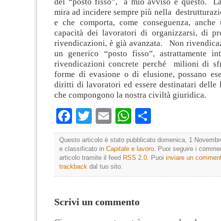
del “posto fisso”, a mio avviso è questo. 
mira ad incidere sempre più nella destrutturaz
e che comporta, come conseguenza, anche u
capacità dei lavoratori di organizzarsi, di p
rivendicazioni, è già avanzata. Non rivendicaz
un generico “posto fisso”, astrattamente in
rivendicazioni concrete perché milioni di sfr
forme di evasione o di elusione, possano eser
diritti di lavoratori ed essere destinatari delle
che compongono la nostra civiltà giuridica.
Facebook
Twitter
Email
WhatsApp
Condividi
Questo articolo è stato pubblicato domenica, 1 Novembr
e classificato in
Capitale e lavoro
. Puoi seguire i comme
articolo tramite il feed
RSS 2.0
. Puoi
inviare un commen
trackback
dal tuo sito.
Scrivi un commento