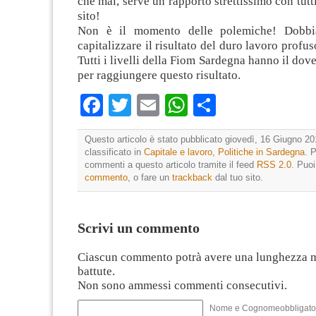
che mai, serve un rapporto strettissimo con tutti
sito!
Non è il momento delle polemiche! Dobbi
capitalizzare il risultato del duro lavoro profus
Tutti i livelli della Fiom Sardegna hanno il dov
per raggiungere questo risultato.
Facebook
Twitter
Email
WhatsApp
Condividi
Questo articolo è stato pubblicato giovedì, 16 Giugno 20
classificato in
Capitale e lavoro
,
Politiche in Sardegna
. 
commenti a questo articolo tramite il feed
RSS 2.0
. Puo
commento
, o fare un
trackback
dal tuo sito.
Scrivi un commento
Ciascun commento potrà avere una lunghezza 
battute.
Non sono ammessi commenti consecutivi.
Nome e Cognomeobbligato