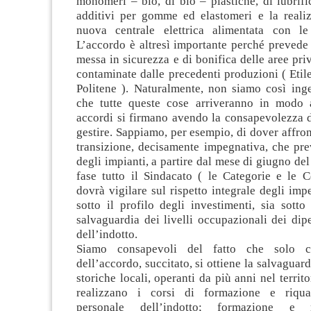
monomeri – bio, di bio – plastiche, di lubrifi
additivi per gomme ed elastomeri e la reali
nuova centrale elettrica alimentata con l
L’accordo è altresì importante perché prevede
messa in sicurezza e di bonifica delle aree priv
contaminate dalle precedenti produzioni ( Etil
Politene ). Naturalmente, non siamo così inge
che tutte queste cose arriveranno in modo 
accordi si firmano avendo la consapevolezza d
gestire. Sappiamo, per esempio, di dover affron
transizione, decisamente impegnativa, che pre
degli impianti, a partire dal mese di giugno del
fase tutto il Sindacato ( le Categorie e le C
dovrà vigilare sul rispetto integrale degli impe
sotto il profilo degli investimenti, sia sotto 
salvaguardia dei livelli occupazionali dei dipe
dell’indotto.
Siamo consapevoli del fatto che solo co
dell’accordo, succitato, si ottiene la salvaguar
storiche locali, operanti da più anni nel territo
realizzano i corsi di formazione e riqual
personale dell’indotto; formazione e ri