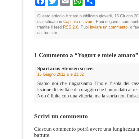
Facebook
Twitter
Email
WhatsApp
Condividi
Questo articolo è stato pubblicato giovedì, 16 Giugno 20
classificato in
Capitale e lavoro
. Puoi seguire i commenti
tramite il feed
RSS 2.0
. Puoi
inviare un commento
, o fa
dal tuo sito.
1 Commento a “Yogurt e miele amaro”
Spartacus Stensen
scrive:
16 Giugno 2011 alle 23:32
Siamo noi che ringraziamo Tino e l’isola dei cassi
lezione di civiltà e di coraggio che hanno dato al res
Non è finita con una vittoria, ma la storia non finisc
Scrivi un commento
Ciascun commento potrà avere una lunghezza 
battute.