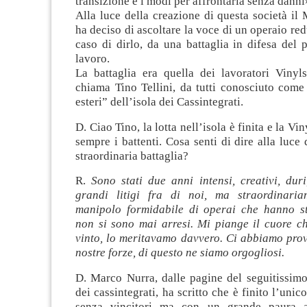
transizione e i modi per affrontarla senza danni
Alla luce della creazione di questa società il
ha deciso di ascoltare la voce di un operaio red
caso di dirlo, da una battaglia in difesa del 
lavoro.
La battaglia era quella dei lavoratori Vinyls
chiama Tino Tellini, da tutti conosciuto come
esteri” dell’isola dei Cassintegrati.
D. Ciao Tino, la lotta nell’isola è finita e la Vi
sempre i battenti. Cosa senti di dire alla luce 
straordinaria battaglia?
R.
Sono stati due anni intensi, creativi, duri,
grandi litigi fra di noi, ma straordinaria
manipolo formidabile di operai che hanno stu
non si sono mai arresi. Mi piange il cuore 
vinto, lo meritavamo davvero. Ci abbiamo prov
nostre forze, di questo ne siamo orgogliosi.
D. Marco Nurra, dalle pagine del seguitissimo
dei cassintegrati, ha scritto che è finito l’unico
senza vincitori ma con un grande paura all