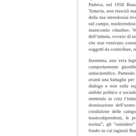
Padova, nel 1958 Basagl
Tuttavia, non riuscirà m
della sua eterodossia ri
sul campo, trasferendosi 
manicomio cittadino. Ve
dell’istituto, ovvero di u
che non venivano conside
soggetti da controllare, 
Insomma, una vera legit
comportamento giustifi
antiscientifico. Partend
avanti una battaglia per
dialogo e non sulla re
ambito politico e social
mettendo in crisi l’isti
dominazione dell’uomo 
condizione delle catego
tossicodipendenti, le pr
norma”, gli “outsiders”
fondo su cui ragionò Bas