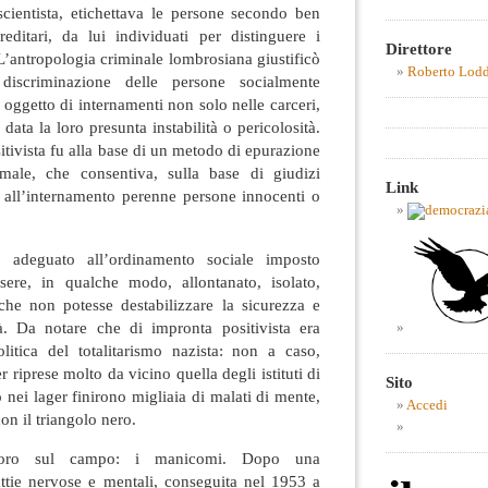
cientista, etichettava le persone secondo ben
 ereditari, da lui individuati per distinguere i
Direttore
 L’antropologia criminale lombrosiana giustificò
Roberto Lod
discriminazione delle persone socialmente
 oggetto di internamenti non solo nelle carceri,
ata la loro presunta instabilità o pericolosità.
sitivista fu alla base di un metodo di epurazione
rmale, che consentiva, sulla base di giudizi
Link
all’internamento perenne persone innocenti o
 adeguato all’ordinamento sociale imposto
ssere, in qualche modo, allontanato, isolato,
che non potesse destabilizzare la sicurezza e
età. Da notare che di impronta positivista era
itica del totalitarismo nazista: non a caso,
 riprese molto da vicino quella degli istituti di
Sito
 nei lager finirono migliaia di malati di mente,
Accedi
on il triangolo nero.
lavoro sul campo: i manicomi. Dopo una
attie nervose e mentali, conseguita nel 1953 a