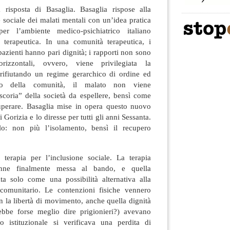
 risposta di Basaglia. Basaglia rispose alla
e sociale dei malati mentali con un’idea pratica
er l’ambiente medico-psichiatrico italiano
 terapeutica. In una comunità terapeutica, i
 pazienti hanno pari dignità; i rapporti non sono
orizzontali, ovvero, viene privilegiata la
, rifiutando un regime gerarchico di ordine ed
ito della comunità, il malato non viene
coria” della società da espellere, bensì come
cuperare. Basaglia mise in opera questo nuovo
Gorizia e lo diresse per tutti gli anni Sessanta.
lo: non più l’isolamento, bensì il recupero
terapia per l’inclusione sociale. La terapia
venne finalmente messa al bando, e quella
ta solo come una possibilità alternativa alla
 comunitario. Le contenzioni fisiche vennero
con la libertà di movimento, anche quella dignità
rebbe forse meglio dire prigionieri?) avevano
 istituzionale si verificava una perdita di