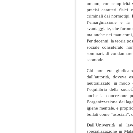
umano; con semplicità s
precisi caratteri fisici
criminali dai normotipi.
l’emarginazione e la 
svantaggiate, che furono
ma anche nei manicomi, d
Per decenni, la teoria po
sociale considerato no
sommari, di condannare 
scomode.
Chi non era giudicato
dall’autorità, doveva e
neutralizzato, in modo 
l’equilibrio della soci
anche la concezione pol
l’organizzazione dei lager
igiene mentale, e proprio
bollati come “asociali”, c
Dall’Università al 
specializzazione in Mal