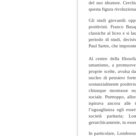
del suo ideatore. Cerchi
questa figura rivoluziona
Gli studi giovanili: oppo
positivisti. Franco Bas
classiche al liceo e si 
periodo di studi, decisi
Paul Sartre, che impronter
Al centro della filosofi
umanismo, a promuovere
proprie scelte, avulsa d
nucleo di pensiero for
sostanzialmente positivist
chiunque mostrasse se
sociale. Purtroppo, allo
ispirava ancora alle 
l’uguaglianza egli esse
società paritaria; L
gerarchicamente, in esser
In particolare, Lombroso