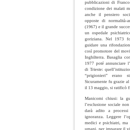
pubblicazioni di Franco
condizione dei malati m
anche il pensiero soci
opposte di normalità-a
(1967) e il grande succe
un ospedale psichiatri
goriziana. Nel 1973 fo
guidare una rifondazione
così promotore del movi
Inghilterra. Basaglia co
1977 poté annunciare l’
di Trieste: quell’istitu
“prigionieri” erano s
Sicuramente fu grazie a
il 13 maggio, si ratificò 
Manicomi chiusi: la gu
l’esclusione sociale non
darà adito a processi
ignoranza. Leggere l’o
medici e psichiatri, ma 
umani, per imparare il v