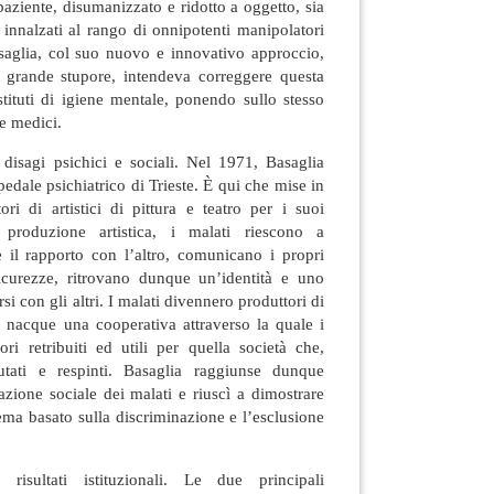
 paziente, disumanizzato e ridotto a oggetto, sia
, innalzati al rango di onnipotenti manipolatori
asaglia, col suo nuovo e innovativo approccio,
e grande stupore, intendeva correggere questa
tituti di igiene mentale, ponendo sullo stesso
e medici.
disagi psichici e sociali. Nel 1971, Basaglia
pedale psichiatrico di Trieste. È qui che mise in
ori di artistici di pittura e teatro per i suoi
a produzione artistica, i malati riescono a
e il rapporto con l’altro, comunicano i propri
nsicurezze, ritrovano dunque un’identità e uno
i con gli altri. I malati divennero produttori di
: nacque una cooperativa attraverso la quale i
ri retribuiti ed utili per quella società che,
iutati e respinti. Basaglia raggiunse dunque
razione sociale dei malati e riuscì a dimostrare
tema basato sulla discriminazione e l’esclusione
risultati istituzionali. Le due principali