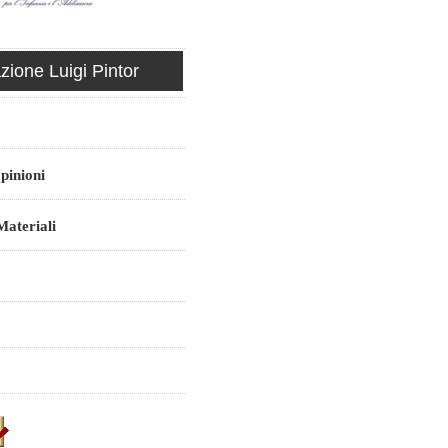
ione Luigi Pintor
pinioni
ateriali