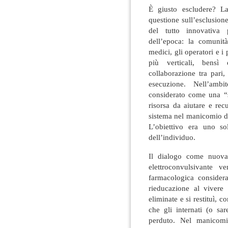
È giusto escludere? La
questione sull’esclusion
del tutto innovativa p
dell’epoca: la comunità
medici, gli operatori e i
più verticali, bensì 
collaborazione tra pari
esecuzione. Nell’amb
considerato come una “s
risorsa da aiutare e re
sistema nel manicomio di 
L’obiettivo era uno so
dell’individuo.
Il dialogo come nuova 
elettroconvulsivante 
farmacologica considera
rieducazione al vivere
eliminate e si restituì, 
che gli internati (o sa
perduto. Nel manicomio