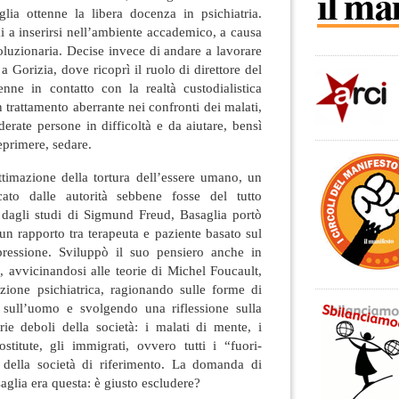
ia ottenne la libera docenza in psichiatria.
ai a inserirsi nell’ambiente accademico, a causa
voluzionaria. Decise invece di andare a lavorare
a Gorizia, dove ricoprì il ruolo di direttore del
nne in contatto con la realtà custodialistica
n trattamento aberrante nei confronti dei malati,
rate persone in difficoltà e da aiutare, bensì
reprimere, sedare.
timazione della tortura dell’essere umano, un
cato dalle autorità sebbene fosse del tutto
o dagli studi di Sigmund Freud, Basaglia portò
 un rapporto tra terapeuta e paziente basato sul
pressione. Sviluppò il suo pensiero anche in
e, avvicinandosi alle teorie di Michel Foucault,
tuzione psichiatrica, ragionando sulle forme di
sull’uomo e svolgendo una riflessione sulla
rie deboli della società: i malati di mente, i
ostitute, gli immigrati, ovvero tutti i “fuori-
 della società di riferimento. La domanda di
aglia era questa: è giusto escludere?