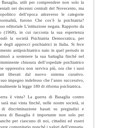
 Basaglia, utili per comprendere non solo la
entali nei decenni centrali del Novecento, ma
opolitico dell’epoca attraverso le categorie
normalità, furono Che cos’è la psichiatria?
sso editoriale L’istituzione negata. Rapporto da
co (1968), in cui racconta la sua esperienza
ndò la società Psichiatria Democratica, per
 degli approcci psichiatrici in Italia. Si fece
mento antipsichiatrico nato in quel periodo in
ntinuò a sostenere la sua battaglia finché nel
imminente chiusura dell’ospedale psichiatrico
zione oppressiva non serviva più, ora che i suoi
tati liberati dal nuovo sistema curativo.
l suo impegno indefesso che l’anno successivo,
finalmente la legge 180 di riforma psichiatrica.
erra è vinta? La guerra di Basaglia contro
 sarà mai vinta finché, nelle nostre società, si
 di discriminazione basati su pregiudizi e
pera di Basaglia è importante non solo per
anche per ciascuno di noi, cittadini ed esseri
ivere comunitario nonché i valori dell’empatia,