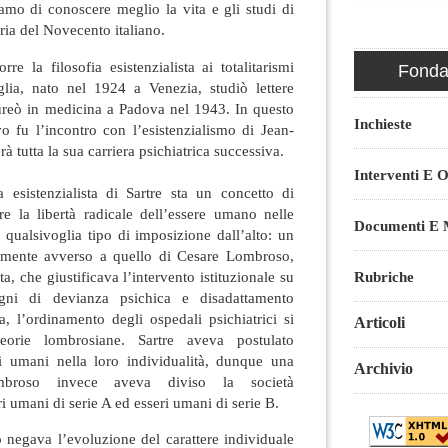
amo di conoscere meglio la vita e gli studi di
ria del Novecento italiano.
rre la filosofia esistenzialista ai totalitarismi
Fondaz
aglia, nato nel 1924 a Venezia, studiò lettere
laureò in medicina a Padova nel 1943. In questo
Inchieste
vo fu l’incontro con l’esistenzialismo di Jean-
à tutta la sua carriera psichiatrica successiva.
Interventi E O
a esistenzialista di Sartre sta un concetto di
 la libertà radicale dell’essere umano nelle
Documenti E M
a qualsivoglia tipo di imposizione dall’alto: un
temente avverso a quello di Cesare Lombroso,
a, che giustificava l’intervento istituzionale su
Rubriche
gni di devianza psichica e disadattamento
ra, l’ordinamento degli ospedali psichiatrici si
Articoli
teorie lombrosiane. Sartre aveva postulato
ri umani nella loro individualità, dunque una
Archivio
ombroso invece aveva diviso la società
i umani di serie A ed esseri umani di serie B.
 negava l’evoluzione del carattere individuale