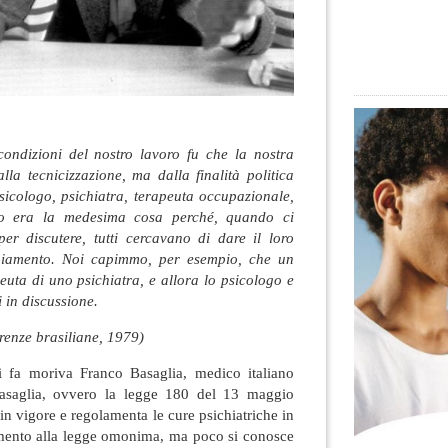
condizioni del nostro lavoro fu che la nostra
la tecnicizzazione, ma dalla finalità politica
psicologo, psichiatra, terapeuta occupazionale,
ato era la medesima cosa perché, quando ci
r discutere, tutti cercavano di dare il loro
biamento. Noi capimmo, per esempio, che un
peuta di uno psichiatra, e allora lo psicologo e
 in discussione.
renze brasiliane, 1979)
i fa moriva Franco Basaglia, medico italiano
 Basaglia, ovvero la legge 180 del 13 maggio
in vigore e regolamenta le cure psichiatriche in
erimento alla legge omonima, ma poco si conosce