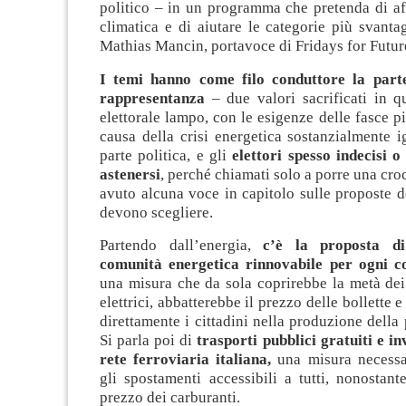
politico – in un programma che pretenda di aff
climatica e di aiutare le categorie più svanta
Mathias Mancin, portavoce di Fridays for Future
I temi hanno come filo conduttore la parte
rappresentanza
– due valori sacrificati in 
elettorale lampo, con le esigenze delle fasce pi
causa della crisi energetica sostanzialmente 
parte politica, e gli
elettori spesso indecisi 
astenersi
, perché chiamati solo a porre una cro
avuto alcuna voce in capitolo sulle proposte dei
devono scegliere.
Partendo dall’energia,
c’è la proposta di
comunità energetica rinnovabile per ogni c
una misura che da sola coprirebbe la metà dei
elettrici, abbatterebbe il prezzo delle bollette
direttamente i cittadini nella produzione della 
Si parla poi di
trasporti pubblici gratuiti e in
rete ferroviaria italiana,
una misura necessa
gli spostamenti accessibili a tutti, nonostan
prezzo dei carburanti.