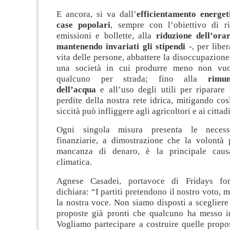
E ancora, si va dall’
efficientamento energet
case popolari
, sempre con l’obiettivo di r
emissioni e bollette, alla
riduzione dell’ora
mantenendo invariati gli stipendi
-, per libe
vita delle persone, abbattere la disoccupazione
una società in cui produrre meno non vuol
qualcuno per strada; fino alla
rimun
dell’acqua
e all’uso degli utili per riparare
perdite della nostra rete idrica, mitigando cos
siccità può infliggere agli agricoltori e ai cittad
Ogni singola misura presenta le necessa
finanziarie, a dimostrazione che la volontà p
mancanza di denaro, è la principale causa
climatica.
Agnese Casadei, portavoce di Fridays for 
dichiara: “I partiti pretendono il nostro voto, 
la nostra voce. Non siamo disposti a scegliere 
proposte già pronti che qualcuno ha messo i
Vogliamo partecipare a costruire quelle propo