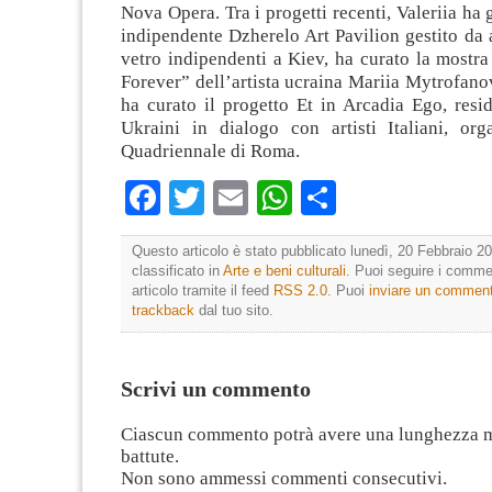
Nova Opera. Tra i progetti recenti, Valeriia ha 
indipendente Dzherelo Art Pavilion gestito da ar
vetro indipendenti a Kiev, ha curato la mostr
Forever” dell’artista ucraina Mariia Mytrofano
ha curato il progetto Et in Arcadia Ego, resid
Ukraini in dialogo con artisti Italiani, or
Quadriennale di Roma.
Facebook
Twitter
Email
WhatsApp
Condividi
Questo articolo è stato pubblicato lunedì, 20 Febbraio 20
classificato in
Arte e beni culturali
. Puoi seguire i comme
articolo tramite il feed
RSS 2.0
. Puoi
inviare un commen
trackback
dal tuo sito.
Scrivi un commento
Ciascun commento potrà avere una lunghezza 
battute.
Non sono ammessi commenti consecutivi.