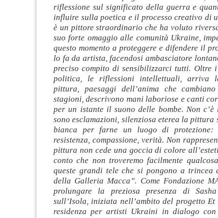
riflessione sul significato della guerra e qua
influire sulla poetica e il processo creativo di 
è un pittore straordinario che ha voluto riversa
suo forte omaggio alle comunità Ukraine, imp
questo momento a proteggere e difendere il pr
lo fa da artista, facendosi ambasciatore lontan
preciso compito di sensibilizzarci tutti. Oltre 
politica, le riflessioni intellettuali, arriva
pittura, paesaggi dell’anima che cambiano
stagioni, descrivono mani laboriose e canti co
per un istante il suono delle bombe. Non c’è 
sono esclamazioni, silenziosa eterea la pittura 
bianca per farne un luogo di protezione: l
resistenza, compassione, verità. Non rapprese
pittura non cede una goccia di colore all’este
conto che non troveremo facilmente qualcosa
queste grandi tele che si pongono a trincea d
della Galleria Macca”. Come Fondazione M
prolungare la preziosa presenza di Sasha
sull’Isola, iniziata nell’ambito del progetto Et
residenza per artisti Ukraini in dialogo con a