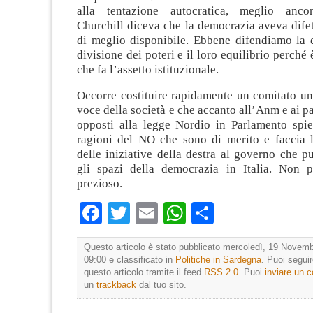
alla tentazione autocratica, meglio ancor
Churchill diceva che la democrazia aveva dife
di meglio disponibile. Ebbene difendiamo la 
divisione dei poteri e il loro equilibrio perché 
che fa l’assetto istituzionale.
Occorre costituire rapidamente un comitato uni
voce della società e che accanto all’Anm e ai pa
opposti alla legge Nordio in Parlamento spie
ragioni del NO che sono di merito e faccia 
delle iniziative della destra al governo che p
gli spazi della democrazia in Italia. Non 
prezioso.
Facebook
Twitter
Email
WhatsApp
Condividi
Questo articolo è stato pubblicato mercoledì, 19 Novemb
09:00 e classificato in
Politiche in Sardegna
. Puoi segui
questo articolo tramite il feed
RSS 2.0
. Puoi
inviare un
un
trackback
dal tuo sito.