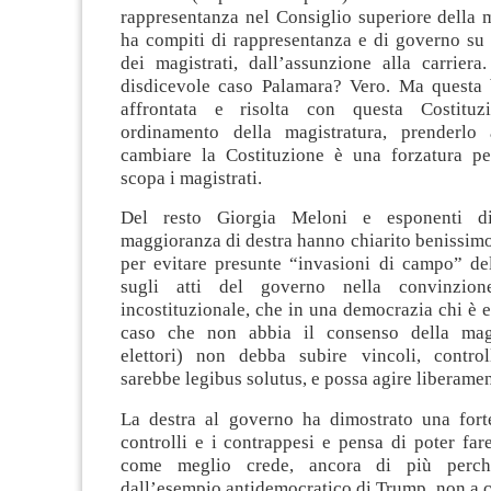
rappresentanza nel Consiglio superiore della 
ha compiti di rappresentanza e di governo su t
dei magistrati, dall’assunzione alla carriera
disdicevole caso Palamara? Vero. Ma questa b
affrontata e risolta con questa Costitu
ordinamento della magistratura, prenderlo 
cambiare la Costituzione è una forzatura pe
scopa i magistrati.
Del resto Giorgia Meloni e esponenti di
maggioranza di destra hanno chiarito benissimo 
per evitare presunte “invasioni di campo” del
sugli atti del governo nella convinzion
incostituzionale, che in una democrazia chi è e
caso che non abbia il consenso della mag
elettori) non debba subire vincoli, control
sarebbe legibus solutus, e possa agire liberamen
La destra al governo ha dimostrato una forte
controlli e i contrappesi e pensa di poter fare
come meglio crede, ancora di più perché
dall’esempio antidemocratico di Trump, non a 