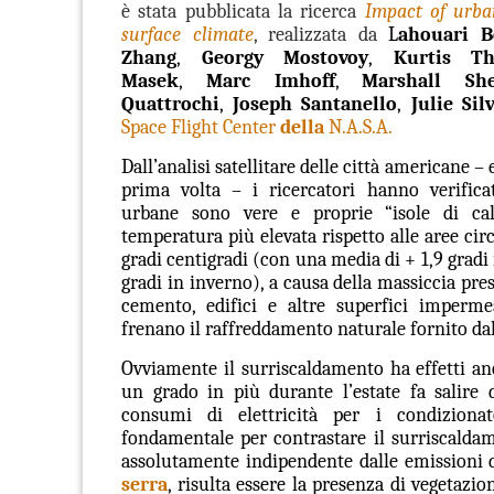
è stata pubblicata la ricerca
Impact of urba
surface climate
, realizzata da
L
ahouari 
Zhang
,
Georgy Mostovoy
,
Kurtis T
Masek
,
Marc Imhoff
,
Marshall Sh
Quattrochi
,
Joseph Santanello
,
Julie Si
Space Flight Center
della
N.A.S.A.
Dall’analisi satellitare delle città americane – 
prima volta – i ricercatori hanno verifica
urbane sono vere e proprie “isole di ca
temperatura più elevata rispetto alle aree circ
gradi centigradi (con una media di + 1,9 gradi i
gradi in inverno),
a causa della massiccia pres
cemento, edifici e altre superfici imperme
frenano il raffreddamento naturale fornito dal
Ovviamente il surriscaldamento ha effetti a
un grado in più durante l’estate fa salire
consumi di elettricità per i condizionato
fondamentale per contrastare il surriscaldam
assolutamente indipendente dalle emissioni 
serra
, risulta essere la presenza di vegetazio