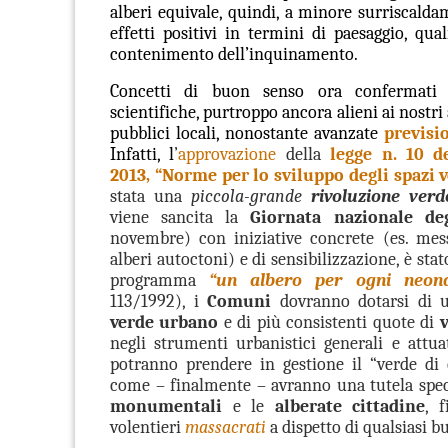
alberi equivale, quindi, a minore surriscalda
effetti positivi in termini di paesaggio, qua
contenimento dell’inquinamento.
Concetti di buon senso ora confermati d
scientifiche, purtroppo ancora alieni ai nostr
pubblici locali, nonostante avanzate
previsio
Infatti, l
’
approvazione
della
legge n. 10 d
2013, “Norme per lo sviluppo degli spazi 
stata una
piccola-grande
rivoluzione verd
viene sancita la
Giornata nazionale deg
novembre) con iniziative concrete (es. mes
alberi autoctoni) e di sensibilizzazione, è stato
programma
“un albero per ogni neona
113/1992), i
Comuni
dovranno dotarsi di
verde urbano
e di più consistenti quote di
negli strumenti urbanistici generali e attuati
potranno prendere in gestione il “verde di q
come – finalmente – avranno una tutela spec
monumentali
e le
alberate cittadine
, 
volentieri
massacrati
a dispetto di qualsiasi b