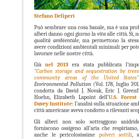
Stefano Deliperi
Può sembrare una cosa banale, ma è una profo
alberi danno ogni giorno la
vita
alle città. Sì,
qualità ambientale
, ma permettono la stessa
avere condizioni ambientali minimali per pote
lavorare nelle nostre città.
Già
nel 2013
era stata pubblicata l’impo
“Carbon storage and sequestration by tree
community areas of the United States
Environmental Pollution
(Vol. 178, luglio 201
condotta da David J. Novak, Eric J. Greenf
Hoehn, Elizabeth Lapoint dell’
U.S. Forest
Davey Institute
: l’analisi sulla situazione am
città americane aveva condotto a rilevanti sco
Gli
alberi
non solo sottraggono
anidrid
forniscono
ossigeno
all’aria che respiriamo
anche le pericolosissime
polveri sottili
, 