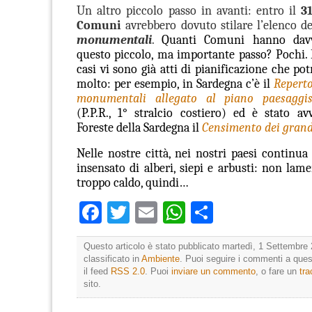
Un altro piccolo passo in avanti: entro il
3
Comuni
avrebbero dovuto stilare l’elenco d
monumentali
.
Quanti Comuni hanno dav
questo piccolo, ma importante passo? Pochi. 
casi vi sono già atti di pianificazione che po
molto: per esempio, in Sardegna c’è il
Reperto
monumentali allegato al piano paesaggis
(P.P.R., 1° stralcio costiero) ed è stato av
Foreste della Sardegna il
Censimento dei grand
Nelle nostre città, nei nostri paesi continua 
insensato di alberi, siepi e arbusti: non lam
troppo caldo, quindi…
Facebook
Twitter
Email
WhatsApp
Condividi
Questo articolo è stato pubblicato martedì, 1 Settembre 
classificato in
Ambiente
. Puoi seguire i commenti a quest
il feed
RSS 2.0
. Puoi
inviare un commento
, o fare un
tr
sito.