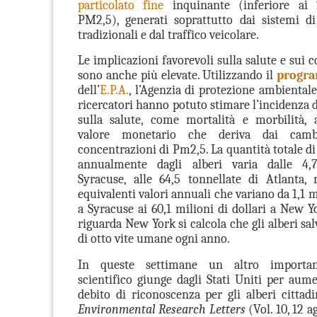
particolato fine
inquinante (inferiore ai 
PM2,5), generati soprattutto dai sistemi d
tradizionali e dal traffico veicolare.
Le implicazioni favorevoli sulla salute e sui co
sono anche più elevate. Utilizzando il
progr
dell’
E.P.A.
, l’Agenzia di protezione ambientale
ricercatori hanno potuto stimare l’incidenza di
sulla salute, come mortalità e morbilità, 
valore monetario che deriva dai camb
concentrazioni di Pm2,5. La quantità totale d
annualmente dagli alberi varia dalle 4,
Syracuse, alle 64,5 tonnellate di Atlanta,
equivalenti valori annuali che variano da 1,1 mi
a Syracuse ai 60,1 milioni di dollari a New Y
riguarda New York si calcola che gli alberi s
di otto vite umane ogni anno.
In queste settimane un altro importan
scientifico giunge dagli Stati Uniti per aume
debito di riconoscenza per gli alberi cittadin
Environmental Research Letters
(Vol. 10, 12 a