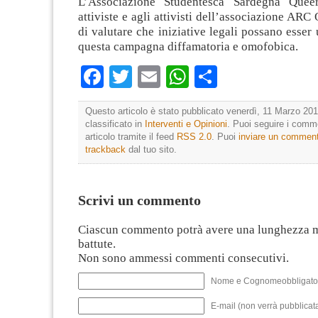
L’Associazione Studentesca Sardegna Queer
attiviste e agli attivisti dell’associazione ARC 
di valutare che iniziative legali possano esser 
questa campagna diffamatoria e omofobica.
Facebook
Twitter
Email
WhatsApp
Condividi
Questo articolo è stato pubblicato venerdì, 11 Marzo 201
classificato in
Interventi e Opinioni
. Puoi seguire i comm
articolo tramite il feed
RSS 2.0
. Puoi
inviare un commen
trackback
dal tuo sito.
Scrivi un commento
Ciascun commento potrà avere una lunghezza 
battute.
Non sono ammessi commenti consecutivi.
Nome e Cognomeobbligato
E-mail (non verrà pubblicata