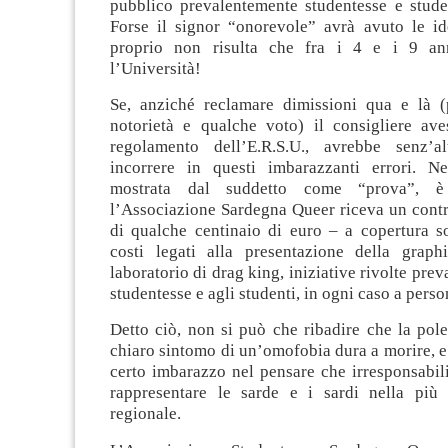
pubblico prevalentemente studentesse e studen
Forse il signor “onorevole” avrà avuto le i
proprio non risulta che fra i 4 e i 9 ann
l’Università!
Se, anziché reclamare dimissioni qua e là (
notorietà e qualche voto) il consigliere aves
regolamento dell’E.R.S.U., avrebbe senz’al
incorrere in questi imbarazzanti errori. Ne
mostrata dal suddetto come “prova”, è
l’Associazione Sardegna Queer riceva un contr
di qualche centinaio di euro – a copertura so
costi legati alla presentazione della grap
laboratorio di drag king, iniziative rivolte pre
studentesse e agli studenti, in ogni caso a perso
Detto ciò, non si può che ribadire che la pol
chiaro sintomo di un’omofobia dura a morire, e
certo imbarazzo nel pensare che irresponsabil
rappresentare le sarde e i sardi nella più a
regionale.