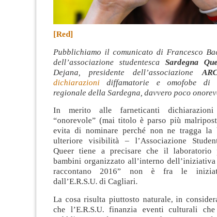
[Red]
Pubblichiamo il comunicato di Francesco Ba
dell’associazione studentesca
Sardegna Que
Dejana, p
residente dell’associazione
ARC
dichiarazioni
diffamatorie e omofobe di u
regionale della Sardegna, davvero poco onorev
In merito alle farneticanti dichiarazio
“onorevole” (mai titolo è parso più malripost
evita di nominare perché non ne tragga la
ulteriore visibilità – l’Associazione Stude
Queer tiene a precisare che il laboratorio
bambini organizzato all’interno dell’iniziativa
raccontano 2016” non è fra le iniziat
dall’E.R.S.U. di Cagliari.
La cosa risulta piuttosto naturale, in consider
che l’E.R.S.U. finanzia eventi culturali c