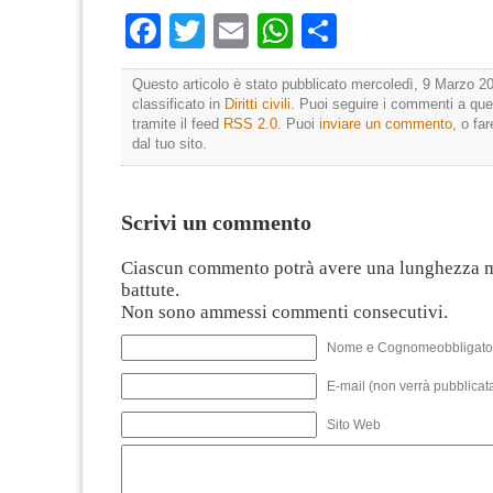
Facebook
Twitter
Email
WhatsApp
Condividi
Questo articolo è stato pubblicato mercoledì, 9 Marzo 20
classificato in
Diritti civili
. Puoi seguire i commenti a que
tramite il feed
RSS 2.0
. Puoi
inviare un commento
, o fa
dal tuo sito.
Scrivi un commento
Ciascun commento potrà avere una lunghezza 
battute.
Non sono ammessi commenti consecutivi.
Nome e Cognomeobbligato
E-mail (non verrà pubblicata
Sito Web