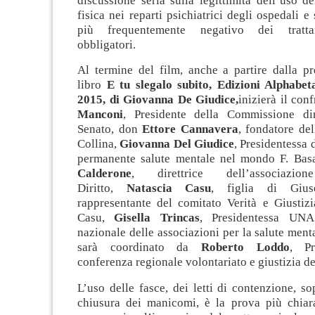
discussione seria sulla legittimità dell’uso d
fisica nei reparti psichiatrici degli ospedali e
più frequentemente negativo dei trattam
obbligatori.
Al termine del film, anche a partire dalla pr
libro
E tu slegalo subito, Edizioni Alphabet
2015, di Giovanna De Giudice
,
inizierà il co
Manconi
, Presidente della Commissione dir
Senato, don
Ettore Cannavera
, fondatore de
Collina,
Giovanna Del Giudice
, Presidentessa 
permanente salute mentale nel mondo F. Bas
Calderone
, direttrice dell’associa
Diritto,
Natascia Casu
, figlia di Giu
rappresentante del comitato Verità e Giustiz
Casu,
Gisella Trincas
, Presidentessa UNA
nazionale delle associazioni per la salute menta
sarà coordinato da
Roberto Loddo
, Pr
conferenza regionale volontariato e giustizia d
L’uso delle fasce, dei letti di contenzione, so
chiusura dei manicomi, è la prova più chiar