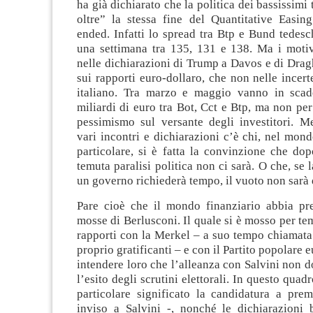
ha già dichiarato che la politica dei bassissimi
oltre” la stessa fine del Quantitative Easing
ended. Infatti lo spread tra Btp e Bund tedesch
una settimana tra 135, 131 e 138. Ma i motiv
nelle dichiarazioni di Trump a Davos e di Drag
sui rapporti euro-dollaro, che non nelle incer
italiano. Tra marzo e maggio vanno in scad
miliardi di euro tra Bot, Cct e Btp, ma non per
pessimismo sul versante degli investitori. M
vari incontri e dichiarazioni c’è chi, nel mond
particolare, si è fatta la convinzione che do
temuta paralisi politica non ci sarà. O che, se 
un governo richiederà tempo, il vuoto non sarà 
Pare cioè che il mondo finanziario abbia pre
mosse di Berlusconi. Il quale si è mosso per te
rapporti con la Merkel – a suo tempo chiamata
proprio gratificanti – e con il Partito popolare
intendere loro che l’alleanza con Salvini non 
l’esito degli scrutini elettorali. In questo qua
particolare significato la candidatura a prem
inviso a Salvini -, nonché le dichiarazioni 