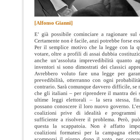
[Alfonso Gianni]
E’ già possibile cominciare a ragionare su
Certamente non è facile, anzi potrebbe forse es
Per il semplice motivo che la legge con la 
votare, oltre a profili di assai dubbia costituzi
anche un’assoluta imprevedibilità quanto agl
inventori si sono dimostrati dei classici appre
Avrebbero voluto fare una legge per garant
prevedibilità, otterranno con ogni probabilit
contrario. Sarà comunque davvero difficile, se 
che gli italiani – per riprendere il mantra dei 
ultime leggi elettorali – la sera stessa, fini
possano conoscere il loro nuovo governo. L’e
coalizioni prive di idealità e programmi 
sufficiente a risolvere il problema. Però, pu
questa la scappatoia. Non è affatto impo
coalizioni formatesi per la campagna elett
scomporsi il giorno dopo il voto, per conco