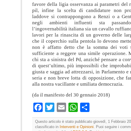
favore della ligia osservanza ai parametri del r
pil, infine la scelta di candidature non pro
laddove si contrappongono a Renzi o a Gent
negli ambienti influenti sta passand
l’ingovernabilità italiana sia un cavallo ruffian
lavori per la rinascita di un governo delle lar
che il coperchio sulla pentola lo devono metter
non è affatto detto che la somma dei voti 
sufficiente a reggere una simile operazione. 
chi sta a sinistra del Pd, anziché pensare a con
di quest’ultimo, più impossibili che improbabi
giusta e saggia ad attrezzarsi, in Parlamento e 
seria e non breve lotta di opposizione, che f
alla nostra vacillante e umiliata democrazia.
(da il manifesto del 30 gennaio 2018)
Facebook
Twitter
Email
WhatsApp
Condividi
Questo articolo è stato pubblicato giovedì, 1 Febbraio 20
classificato in
Interventi e Opinioni
. Puoi seguire i comm