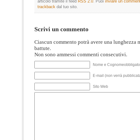
articolo tramite il feed
RSS 2.0
. Puoi
inviare un commen
trackback
dal tuo sito.
Scrivi un commento
Ciascun commento potrà avere una lunghezza 
battute.
Non sono ammessi commenti consecutivi.
Nome e Cognomeobbligato
E-mail (non verrà pubblicata
Sito Web