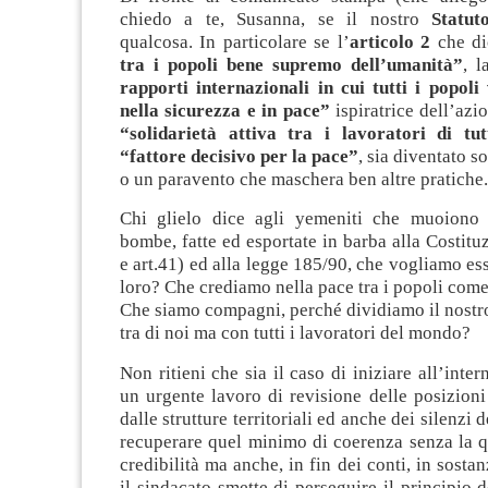
chiedo a te, Susanna, se il nostro
Statut
qualcosa. In particolare se l’
articolo 2
che di
tra i popoli bene supremo dell’umanità”
, 
rapporti internazionali in cui tutti i popoli
nella sicurezza e in pace”
ispiratrice dell’azi
“solidarietà attiva tra i lavoratori di tut
“fattore decisivo per la pace”
,
sia diventato s
o un paravento che maschera ben altre pratiche.
Chi glielo dice agli yemeniti che muoiono 
bombe, fatte ed esportate in barba alla Costituz
e art.41) ed alla legge 185/90, che vogliamo ess
loro? Che crediamo nella pace tra i popoli co
Che siamo compagni, perché dividiamo il nostr
tra di noi ma con tutti i lavoratori del mondo?
Non ritieni che sia il caso di iniziare all’inte
un urgente lavoro di revisione delle posizioni
dalle strutture territoriali ed anche dei silenzi 
recuperare quel minimo di coerenza senza la q
credibilità ma anche, in fin dei conti, in sosta
il sindacato smette di perseguire il principio d