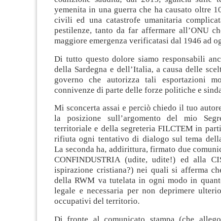
yemenita in una guerra che ha causato oltre 10
civili ed una catastrofe umanitaria complicat
pestilenze, tanto da far affermare all’ONU che
maggiore emergenza verificatasi dal 1946 ad og
Di tutto questo dolore siamo responsabili anc
della Sardegna e dell’Italia, a causa delle scel
governo che autorizza tali esportazioni mo
connivenze di parte delle forze politiche e sinda
Mi sconcerta assai e perciò chiedo il tuo autor
la posizione sull’argomento del mio Segre
territoriale e della segreteria FILCTEM in parti
rifiuta ogni tentativo di dialogo sul tema dell
La seconda ha, addirittura, firmato due comunic
CONFINDUSTRIA (udite, udite!) ed alla CI
ispirazione cristiana?) nei quali si afferma c
della RWM va tutelata in ogni modo in quant
legale e necessaria per non deprimere ulterio
occupativi del territorio.
Di fronte al comunicato stampa (che allego