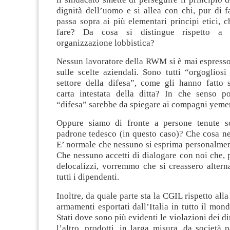
dignità dell’uomo e si allea con chi, pur di fa
passa sopra ai più elementari principi etici, c
fare? Da cosa si distingue rispetto a q
organizzazione lobbistica?
Nessun lavoratore della RWM si è mai espress
sulle scelte aziendali. Sono tutti “orgogliosi
settore della difesa”, come gli hanno fatto s
carta intestata della ditta? In che senso p
“difesa” sarebbe da spiegare ai compagni yemen
Oppure siamo di fronte a persone tenute so
padrone tedesco (in questo caso)? Che cosa n
E’ normale che nessuno si esprima personalmen
Che nessuno accetti di dialogare con noi che
delocalizzi, vorremmo che si creassero altern
tutti i dipendenti.
Inoltre, da quale parte sta la CGIL rispetto all
armamenti esportati dall’Italia in tutto il mond
Stati dove sono più evidenti le violazioni dei dir
l’altro, prodotti, in larga misura, da società p