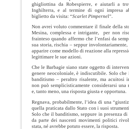
ghigliottina da Robespierre, e aiutarli a tro
Inghilterra, e al termine di ogni impresa 
biglietto da visita: “
Scarlet Pimperne
l”.
Non avrei voluto commentare il finale della st
Mesina, complessa e intrigante, per non risc
frainteso quando affermo che l’enfasi da sempr
sua storia, rischia – seppur involontariamente, 
apparire come modello di reazione alla repressio
legittimare le sue azioni.
Che le Barbagie siano state oggetto di intervent
genere neocoloniale, è indiscutibile. Solo che
banditismo – peraltro risalente, ma acuitosi 
non può semplicisticamente considerarsi una r
e, tanto meno, una risposta giusta e opportuna.
Regnava, probabilmente, l’idea di una “giusti
quella praticata dallo Stato con i suoi strument
Solo che il banditismo, seppure in presenza d
da parte dei nascenti movimenti politici rivo
stata, né avrebbe potuto essere, la risposta.