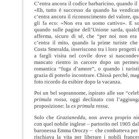
C’entra ancora il codice barbaricino, quando il
«Eh, tutto è successo da quando ha vendicato 
c’entra ancora il riconoscimento del valore, q
gli fa eco: «Non era un uomo cattivo». E s
quando sulle pagine dell’Unione sarda, qua
afferma, sicuro di sé, che “per noi non era
c’entra il mito, quando la prime turiste che
Costa Smeralda, inseriscono tra i loro progetti 
a fargli visita nel covile dove si nasconde
mancato rientro in carcere dopo un permes
romantica “fuga d’amore”, o quando i turist
grazia di poterlo incontrare. Chissà perché, mag
foto ricordo da esibire dopo la vacanza.
Poi un bel soprannome, ispirato alle sue “cele
primula rossa
, oggi declinato con l’aggiun
proposizione: la
ex primula rossa
.
Solo che
Grazianeddu
, non aveva proprio nie
con quel nobile inglese – partorito nel 1905 dal
baronessa Emma Oroczy – che combatteva per tu
rischiava la vita per liberare i nobili frances