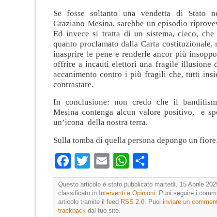
Se fosse soltanto una vendetta di Stato ne
Graziano Mesina, sarebbe un episodio riprovev
Ed invece si tratta di un sistema, cieco, che
quanto proclamato dalla Carta costituzionale, 
inasprire le pene e renderle ancor più insoppor
offrire a incauti elettori una fragile illusione
accanimento contro i più fragili che, tutti i
contrastare.
In conclusione: non credo che il banditis
Mesina contenga alcun valore positivo, e sp
un’icona della nostra terra.
Sulla tomba di quella persona depongo un fiore
Facebook
Twitter
Email
WhatsApp
Condividi
Questo articolo è stato pubblicato martedì, 15 Aprile 202
classificato in
Interventi e Opinioni
. Puoi seguire i comm
articolo tramite il feed
RSS 2.0
. Puoi
inviare un commen
trackback
dal tuo sito.