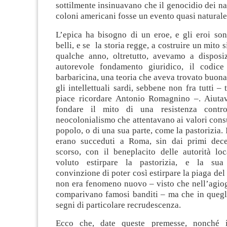
sottilmente insinuavano che il genocidio dei nat
coloni americani fosse un evento quasi naturale
L’epica ha bisogno di un eroe, e gli eroi son
belli, e se la storia regge, a costruire un mito si
qualche anno, oltretutto, avevamo a dispos
autorevole fondamento giuridico, il codice
barbaricina, una teoria che aveva trovato buona
gli intellettuali sardi, sebbene non fra tutti – 
piace ricordare Antonio Romagnino –. Aiuta
fondare il mito di una resistenza contr
neocolonialismo che attentavano ai valori cons
popolo, o di una sua parte, come la pastorizia. 
erano succeduti a Roma, sin dai primi dece
scorso, con il beneplacito delle autorità lo
voluto estirpare la pastorizia, e la sua 
convinzione di poter così estirpare la piaga del
non era fenomeno nuovo – visto che nell’agiog
comparivano famosi banditi – ma che in quegl
segni di particolare recrudescenza.
Ecco che, date queste premesse, nonché i