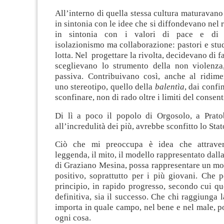
All’interno di quella stessa cultura maturavano 
in sintonia con le idee che si diffondevano nel 
in sintonia con i valori di pace e di g
isolazionismo ma collaborazione: pastori e stude
lotta. Nel progettare la rivolta, decidevano di fa
sceglievano lo strumento della non violenza
passiva. Contribuivano così, anche al ridim
uno stereotipo, quello della
balentìa
, dai confin
sconfinare, non di rado oltre i limiti del consent
Di lì a poco il popolo di Orgosolo, a Pratob
all’incredulità dei più, avrebbe sconfitto lo Stat
Ciò che mi preoccupa è idea che attravers
leggenda, il mito, il modello rappresentato dal
di Graziano Mesina, possa rappresentare un mo
positivo, soprattutto per i più giovani. Che p
principio, in rapido progresso, secondo cui qu
definitiva, sia il successo. Che chi raggiunga l
importa in quale campo, nel bene e nel male, p
ogni cosa.