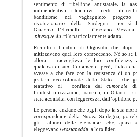
sentimento di ribellione antistatale, la na
indipendentisti, i tentativi – certi – di reclu
banditismo nel vagheggiato progetto 
rivoluzionario della Sardegna – non si d
Giacomo Feltrinelli –, Graziano Messina
physique du rôle
particolarmente adatto.
Ricordo i bambini di Orgosolo che, dopo i
mitizzavano quel loro compaesano. Né so se il
allora – raccoglieva le loro confidenze, 
qualcosa di suo. Certamente, però, l’idea ch
avesse a che fare con la resistenza di un p
pretesa neo-coloniale dello Stato – che gi
tentativo di confisca del
cumonale
di 
l’industrializzazione, mancata, di Ottana – s
stata acquisita, con leggerezza, dall’opinione p
Le persone anziane che oggi, dopo la sua mort
corrispondente della Nuova Sardegna, potreb
gli alunni delle elementari che, quasi se
eleggevano
Grazianeddu
a loro lìder.