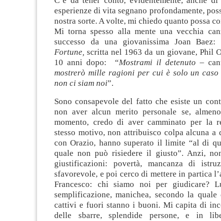
C’è da tener conto, evidentemente, anche di a
esperienze di vita segnano profondamente, pos
nostra sorte. A volte, mi chiedo quanto possa co
Mi torna spesso alla mente una vecchia can
successo da una giovanissima Joan Baez
Fortune,
scritta nel 1963 da un giovane, Phil O
10 anni dopo: “
Mostrami il detenuto –
can
mostrerò mille ragioni per cui è solo un caso
non ci siam noi
”.
Sono consapevole del fatto che esiste un cont
non aver alcun merito personale se, almeno
momento, credo di aver camminato per la re
stesso motivo, non attribuisco colpa alcuna a q
con Orazio, hanno superato il limite “al di qu
quale non può risiedere il giusto”. Anzi, no
giustificazioni: povertà, mancanza di istru
sfavorevole, e poi cerco di mettere in partica 
Francesco: chi siamo noi per giudicare? 
semplificazione, manichea, secondo la quale 
cattivi e fuori stanno i buoni. Mi capita di inc
delle sbarre, splendide persone, e in libe