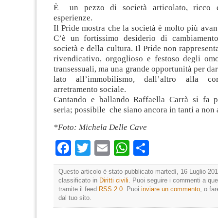
È un pezzo di società articolato, ricco di
esperienze.
Il Pride mostra che la società è molto più avant
C’è un fortissimo desiderio di cambiamento
società e della cultura. Il Pride non rappresent
rivendicativo, orgoglioso e festoso degli omo
transessuali, ma una grande opportunità per dar
lato all’immobilismo, dall’altro alla c
arretramento sociale.
Cantando e ballando Raffaella Carrà si fa pol
seria; possibile che siano ancora in tanti a non
*Foto: Michela Delle Cave
Facebook
Twitter
Email
WhatsApp
Condividi
Questo articolo è stato pubblicato martedì, 16 Luglio 201
classificato in
Diritti civili
. Puoi seguire i commenti a que
tramite il feed
RSS 2.0
. Puoi
inviare un commento
, o fa
dal tuo sito.