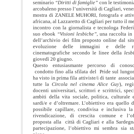
seminario
“Diritti di famiglie”
con le testimoni
arcobaleno presso l’università di Cagliari, vene
mostra di ZANELE MUHORI, fotografa e attivi
africana, al Lazzaretto di Cagliari per tutto il m
incontro con la giornalista e tecnologa Feder
suo ebook
“Visioni lesbiche”
, una raccolta in
dell’archivio dei film proposto online dal si
evoluzione delle immagini e delle rap
cinematografiche secondo le linee della
lesb
giovedì 20 giugno.
Questo entusiasmante percorso di conos
condotto fino alla sfilata del Pride sul lungo
ha visto in prima fila attiviste/i di tante associ
tutte la
Circola nel cinema Alice Guy
), regi
docenti universitari, scrittori e scrittrici, speci
ambiti della vita sociale, politica, culturale 
sardi/e e d’oltremare. L’obiettivo era quello d
possibile capillare, condivisa e inclusiva la
rivendicazione, di crescita comune e l’off
proposta alla città di Cagliari e alla Sardegn
partecipazione, l’obiettivo mi sembra sia st