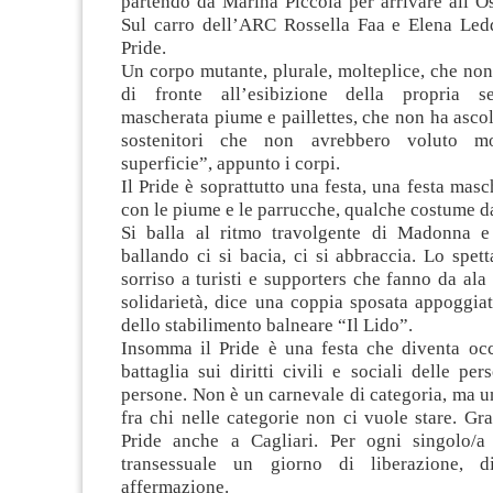
partendo da Marina Piccola per arrivare all’O
Sul carro dell’ARC Rossella Faa e Elena Led
Pride.
Un corpo mutante, plurale, molteplice, che no
di fronte all’esibizione della propria ses
mascherata piume e paillettes, che non ha ascolt
sostenitori che non avrebbero voluto mo
superficie”, appunto i corpi.
Il Pride è soprattutto una festa, una festa masc
con le piume e le parrucche, qualche costume d
Si balla al ritmo travolgente di Madonna e
ballando ci si bacia, ci si abbraccia. Lo spett
sorriso a turisti e supporters che fanno da ala 
solidarietà, dice una coppia sposata appoggiat
dello stabilimento balneare “Il Lido”.
Insomma il Pride è una festa che diventa oc
battaglia sui diritti civili e sociali delle per
persone. Non è un carnevale di categoria, ma 
fra chi nelle categorie non ci vuole stare. Gra
Pride anche a Cagliari. Per ogni singolo/a
transessuale un giorno di liberazione, d
affermazione.