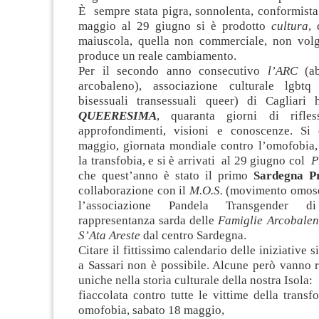
È sempre stata pigra, sonnolenta, conformista
maggio al 29 giugno si è prodotto
cultura
, 
maiuscola, quella non commerciale, non volg
produce un reale cambiamento
.
Per il secondo anno consecutivo
l’ARC
(a
arcobaleno), associazione culturale lgbtq
bisessuali transessuali queer) di Cagliari
QUEERESIMA
, quaranta giorni di rifless
approfondimenti, visioni e conoscenze. Si 
maggio, giornata mondiale contro l’omofobia, 
la transfobia, e si è arrivati al 29 giugno col
P
che quest’anno è stato il primo
Sardegna Pr
collaborazione con il
M.O.S.
(movimento omose
l’associazione Pandela Transgender d
rappresentanza sarda delle
Famiglie Arcobale
S’Ata Areste
dal centro Sardegna.
Citare il fittissimo calendario delle iniziative s
a Sassari non è possibile. Alcune però vanno 
uniche nella storia culturale della nostra Isola:
fiaccolata contro tutte le vittime della transfo
omofobia, sabato 18 maggio,