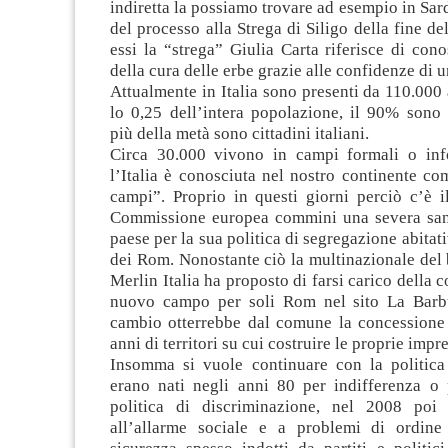
indiretta la possiamo trovare ad esempio in Sard
del processo alla Strega di Siligo della fine de
essi la “strega” Giulia Carta riferisce di cono
della cura delle erbe grazie alle confidenze di 
Attualmente in Italia sono presenti da 110.00
lo 0,25 dell’intera popolazione, il 90% sono 
più della metà sono cittadini italiani.
Circa 30.000 vivono in campi formali o info
l’Italia è conosciuta nel nostro continente co
campi”. Proprio in questi giorni perciò c’è i
Commissione europea commini una severa san
paese per la sua politica di segregazione abitat
dei Rom. Nonostante ciò la multinazionale del
Merlin Italia ha proposto di farsi carico della 
nuovo campo per soli Rom nel sito La Barb
cambio otterrebbe dal comune la concessione 
anni di territori su cui costruire le proprie imp
Insomma si vuole continuare con la politic
erano nati negli anni 80 per indifferenza o 
politica di discriminazione, nel 2008 poi 
all’allarme sociale e a problemi di ordine