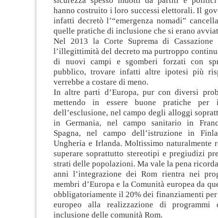
sicurezza spesso indotti da partiti e politic
hanno costruito i loro successi elettorali. Il g
infatti decretò l’“emergenza nomadi” cancell
quelle pratiche di inclusione che si erano avviat
Nel 2013 la Corte Suprema di Cassazione 
l’illegittimità del decreto ma purtroppo contin
di nuovi campi e sgomberi forzati con sp
pubblico, trovare infatti altre ipotesi più ris
verrebbe a costare di meno.
In altre parti d’Europa, pur con diversi prob
mettendo in essere buone pratiche per i
dell’esclusione, nel campo degli alloggi sopratt
in Germania, nel campo sanitario in Fran
Spagna, nel campo dell’istruzione in Finla
Ungheria e Irlanda. Moltissimo naturalmente r
superare soprattutto stereotipi e pregiudizi pre
strati delle popolazioni. Ma vale la pena ricord
anni l’integrazione dei Rom rientra nei proge
membri d’Europa e la Comunità europea da que
obbligatoriamente il 20% dei finanziamenti per 
europeo alla realizzazione di programmi d
inclusione delle comunità Rom.