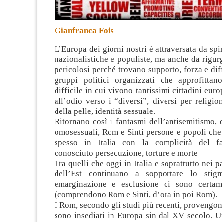
Gianfranca Fois
L’Europa dei giorni nostri è attraversata da spi
nazionalistiche e populiste, ma anche da rigurg
pericolosi perché trovano supporto, forza e dif
gruppi politici organizzati che approfitta
difficile in cui vivono tantissimi cittadini eur
all’odio verso i “diversi”, diversi per religion
della pelle, identità sessuale
.
Ritornano così i fantasmi dell’antisemitismo, 
omosessuali, Rom e Sinti persone e popoli che
spesso in Italia con la complicità del f
conosciuto persecuzione, torture e morte
Tra quelli che oggi in Italia e soprattutto nei 
dell’Est continuano a sopportare lo sti
emarginazione e esclusione ci sono certa
(comprendono Rom e Sinti, d’ora in poi Rom).
I Rom, secondo gli studi più recenti, provengono
sono insediati in Europa sin dal XV secolo. U