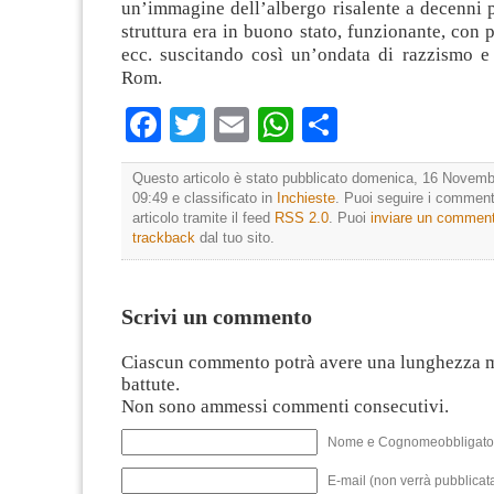
un’immagine dell’albergo risalente a decenni 
struttura era in buono stato, funzionante, con p
ecc. suscitando così un’ondata di razzismo e 
Rom.
Facebook
Twitter
Email
WhatsApp
Condividi
Questo articolo è stato pubblicato domenica, 16 Novemb
09:49 e classificato in
Inchieste
. Puoi seguire i comment
articolo tramite il feed
RSS 2.0
. Puoi
inviare un commen
trackback
dal tuo sito.
Scrivi un commento
Ciascun commento potrà avere una lunghezza 
battute.
Non sono ammessi commenti consecutivi.
Nome e Cognomeobbligato
E-mail (non verrà pubblicata