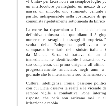
«l’Unità» per Licia non è un semplice foglio p
un interlocutore privilegiato, un mezzo di c
massa, un simbolo, uno strumento centrale n
partito, indispensabile nella costruzione di qu
comunista ripetutamente sottolineata da Enrico 
La morte ha risparmiato a Licia la delusion
definitiva chiusura del quotidiano il 3 gi
numerosi e travagliati passaggi di proprietà. 
svolta della Bolognina quell’evento te
sconquasso identitario della sinistra italiana
da Michele Serra, si trattava di un del
immediatamente identificabile l’assassino: «…
suo complesso, dal primo dirigente all’ultimo 
progressivamente rinunciato, negli anni, a
giornale che fu intensamente suo. E ha smesso 
Cultura, intelligenza, ironia, passione politic
con cui Licia osserva la realtà e le vicende de
sempre vigile e combattiva. Pone interroga
risposte, che però non arrivano mai. E al
irritazione e rabbia.