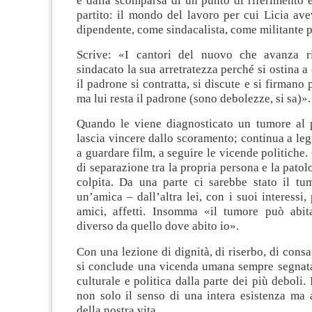
e dalla scomparsa di un punto di riferimento e
partito: il mondo del lavoro per cui Licia av
dipendente, come sindacalista, come militante p
Scrive: «I cantori del nuovo che avanza r
sindacato la sua arretratezza perché si ostina a
il padrone si contratta, si discute e si firmano 
ma lui resta il padrone (sono debolezze, si sa)».
Quando le viene diagnosticato un tumore al
lascia vincere dallo scoramento; continua a legg
a guardare film, a seguire le vicende politiche.
di separazione tra la propria persona e la patol
colpita. Da una parte ci sarebbe stato il tu
un’amica – dall’altra lei, con i suoi interessi, 
amici, affetti. Insomma «il tumore può abi
diverso da quello dove abito io».
Con una lezione di dignità, di riserbo, di consa
si conclude una vicenda umana sempre segnata
culturale e politica dalla parte dei più deboli. 
non solo il senso di una intera esistenza ma
della nostra vita.