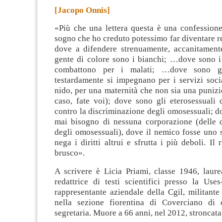
[Jacopo Onnis]
«Più che una lettera questa è una confessione
sogno che ho creduto potessimo far diventare r
dove a difendere strenuamente, accanitamente,
gente di colore sono i bianchi; …dove sono i 
combattono per i malati; …dove sono g
testardamente si impegnano per i servizi social
nido, per una maternità che non sia una punizi
caso, fate voi); dove sono gli eterosessuali
contro la discriminazione degli omosessuali; d
mai bisogno di nessuna corporazione (delle d
degli omosessuali), dove il nemico fosse uno 
nega i diritti altrui e sfrutta i più deboli. Il 
brusco».
A scrivere è Licia Priami, classe 1946, laure
redattrice di testi scientifici presso la Uses
rappresentante aziendale della Cgil, militante
nella sezione fiorentina di Coverciano di 
segretaria. Muore a 66 anni, nel 2012, stroncat