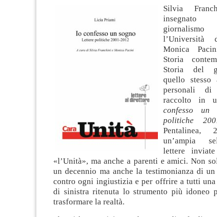
Silvia Fran
insegnato
giornali
l’Università
Monica Pacin
Storia conte
Storia del g
quello stesso
personali di
raccolto in 
confesso un 
politiche 20
Pentalinea, 
un’ampia se
lettere inviat
«l’Unità», ma anche a parenti e amici. Non so
un decennio ma anche la testimonianza di u
contro ogni ingiustizia e per offrire a tutti una
di sinistra ritenuta lo strumento più idoneo 
trasformare la realtà.