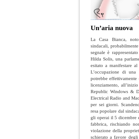
Un’aria nuova
La Casa Bianca, notor
sindacali, probabilment
segnale è rappresentat
Hilda Solis, una parlam
esitato a manifestare al
L’occupazione di una 
potrebbe effettivamente
licenziamento, all’iniz
Republic Windows & Door
Electrical Radio and Ma
per sei giorni. Scanden
resa popolare dal sinda
gli operai il 5 dicembre
fabbrica, rischiando no
violazione della proprie
schierato a favore degli