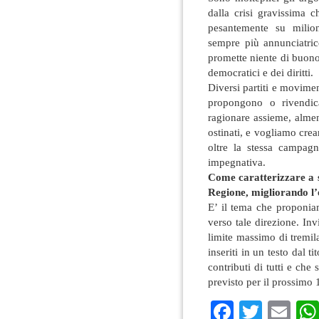
dalla crisi gravissima 
pesantemente su milion
sempre più annunciatrice
promette niente di buono 
democratici e dei diritti.
Diversi partiti e movimen
propongono o rivendic
ragionare assieme, alme
ostinati, e vogliamo crea
oltre la stessa campagn
impegnativa.
Come caratterizzare a s
Regione, migliorando l’
E’ il tema che proponia
verso tale direzione. Invi
limite massimo di tremil
inseriti in un testo dal 
contributi di tutti e che 
previsto per il prossimo 
Faceboo
Twitte
Em