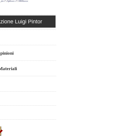
ione Luigi Pintor
pinioni
ateriali