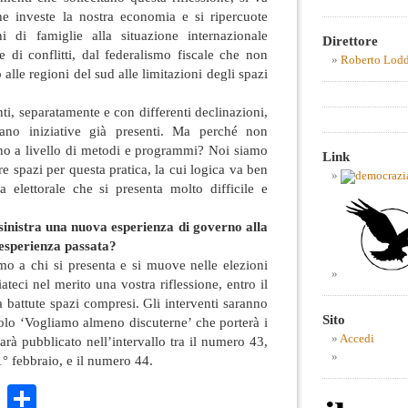
che investe la nostra economia e si ripercuote
i di famiglie alla situazione internazionale
Direttore
 di conflitti, dal federalismo fiscale che non
Roberto Lod
alle regioni del sud alle limitazioni degli spazi
ti, separatamente e con differenti declinazioni,
ano iniziative già presenti. Ma perché non
no a livello di metodi e programmi? Noi siamo
Link
re spazi per questa pratica, la cui logica va ben
a elettorale che si presenta molto difficile e
inistra una nuova esperienza di governo alla
esperienza passata?
mo a chi si presenta e si muove nelle elezioni
ateci nel merito una vostra riflessione, entro il
a battute spazi compresi. Gli interventi saranno
Sito
titolo ‘Vogliamo almeno discuterne’ che porterà i
Accedi
sarà pubblicato nell’intervallo tra il numero 43,
1° febbraio, e il numero 44.
k
r
ail
WhatsApp
Condividi