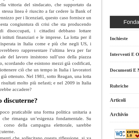
ella vittoria del sindacato, che supportato da
 stessa linea è riuscito a far cedere la Bank of
nnizzo per i licenziati, questo caso fornisce un
Fondaz
esta congiuntura di crisi che sta producendo
di disoccupati, i cittadini debbano lottare
istituti finanziari e le imprese. La lotta per il
Inchieste
 disperata in Italia come e più che negli US, i
ovrebbero rappresentare l’ultima leva per far
Interventi E O
uale del lavoro insistono sull’uso della piazza
, scordando che esistono mezzi già codificati,
iottenere ciò che un tempo in Italia i lavoratori
Documenti E M
 già ottenuto. Nel 1981, sotto Reagan, una lotta
risultati molto più nefasti; e nel 2009 in Italia
Rubriche
trebbe accadere?
 discuterne?
Articoli
poco praticabile una forma politica unitaria a
Archivio
o che rimanga un’esigenza fondamentale. Su
l corso della campagna elettorale, sarebbe
cuterne.
menti che sollecitano questa riflessione, si va