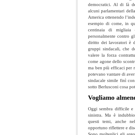
democratici. Al di là d
alcuni parlamentari della
America ottenendo l’inde
esempio di come, in qu
centinaia di migliaia 
personalmente contro gli 
diritto dei lavoratori è
gruppi sindacali, che d
valere la forza contratt
come agone dello scontro
ma ben più efficaci per r
potevano vantare di aver
sindacale simile finì con 
sotto Berlusconi cosa po
Vogliamo almeno
Oggi sembra difficile e 
sinistra. Ma è indubbi
questi temi, anche ne
opportuno riflettere e dis
Sono molteplici gli argo