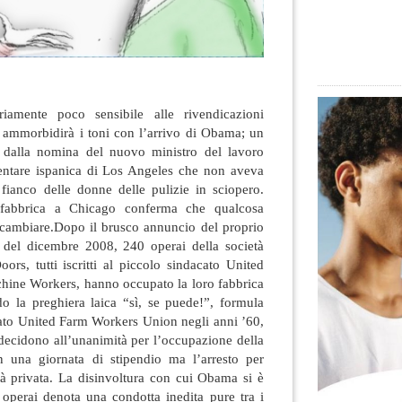
iamente poco sensibile alle rivendicazioni
e ammorbidirà i toni con l’arrivo di Obama; un
o dalla nomina del nuovo ministro del lavoro
entare ispanica di Los Angeles
che non aveva
 fianco delle donne delle pulizie in sciopero.
fabbrica a Chicago conferma che qualcosa
 cambiare.Dopo il brusco annuncio del proprio
io del dicembre 2008, 240 operai della società
s, tutti iscritti al piccolo sindacato United
chine Workers, hanno occupato la loro fabbrica
do la preghiera laica “sì, se puede!”, formula
cato United Farm Workers Union negli anni ’60,
 decidono all’unanimità per l’occupazione della
n una giornata di stipendio ma l’arresto per
tà privata. La disinvoltura con cui Obama si è
 operai denota una condotta inedita pure tra i