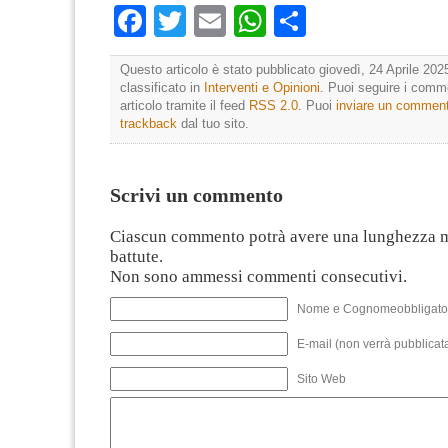
Facebook
Twitter
Email
WhatsApp
Condividi
Questo articolo è stato pubblicato giovedì, 24 Aprile 202
classificato in
Interventi e Opinioni
. Puoi seguire i comm
articolo tramite il feed
RSS 2.0
. Puoi
inviare un commen
trackback
dal tuo sito.
Scrivi un commento
Ciascun commento potrà avere una lunghezza 
battute.
Non sono ammessi commenti consecutivi.
Nome e Cognomeobbligato
E-mail (non verrà pubblicata
Sito Web