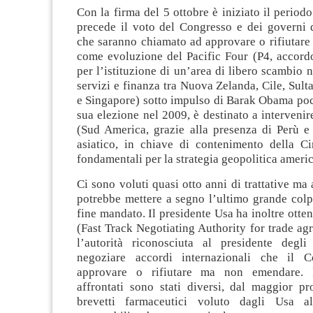
Con la firma del 5 ottobre è iniziato il periodo
precede il voto del Congresso e dei governi d
che saranno chiamato ad approvare o rifiutare
come evoluzione del Pacific Four (P4, accord
per l’istituzione di un’area di libero scambio n
servizi e finanza tra Nuova Zelanda, Cile, Sult
e Singapore) sotto impulso di Barak Obama poc
sua elezione nel 2009, è destinato a intervenir
(Sud America, grazie alla presenza di Perù e 
asiatico, in chiave di contenimento della Ci
fondamentali per la strategia geopolitica ameri
Ci sono voluti quasi otto anni di trattative ma
potrebbe mettere a segno l’ultimo grande col
fine mandato. Il presidente Usa ha inoltre otten
(Fast Track Negotiating Authority for trade a
l’autorità riconosciuta al presidente degli
negoziare accordi internazionali che il C
approvare o rifiutare ma non emendare. 
affrontati sono stati diversi, dal maggior pr
brevetti farmaceutici voluto dagli Usa al