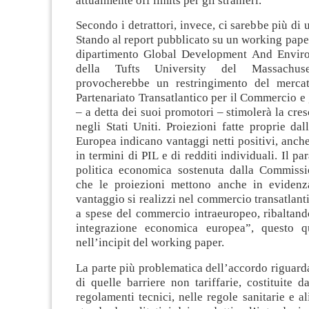
attualmente off limits per gli stranieri.
Secondo i detrattori, invece, ci sarebbe più di 
Stando al report pubblicato su un working pape
dipartimento Global Development And Enviro
della Tufts University del Massachus
provocherebbe un restringimento del mercat
Partenariato Transatlantico per il Commercio e 
– a detta dei suoi promotori – stimolerà la cres
negli Stati Uniti. Proiezioni fatte proprie d
Europea indicano vantaggi netti positivi, anche 
in termini di PIL e di redditi individuali. Il p
politica economica sostenuta dalla Commiss
che le proiezioni mettono anche in evidenz
vantaggio si realizzi nel commercio transatlant
a spese del commercio intraeuropeo, ribaltand
integrazione economica europea”, questo q
nell’incipit del working paper.
La parte più problematica dell’accordo riguard
di quelle barriere non tariffarie, costituite d
regolamenti tecnici, nelle regole sanitarie e al