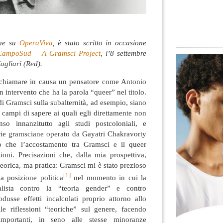
che su
OperaViva
, è stato scritto in occasione
CampoSud – A Gramsci Project
, l’8 settembre
agliari (Red).
 chiamare in causa un pensatore come Antonio
 intervento che ha la parola “queer” nel titolo.
 di Gramsci sulla subalternità, ad esempio, siano
n campi di sapere ai quali egli direttamente non
o innanzitutto agli studi postcoloniali, e
orie gramsciane operato da Gayatri Chakravorty
 che l’accostamento tra Gramsci e il queer
ioni. Precisazioni che, dalla mia prospettiva,
teorica, ma pratica: Gramsci mi è stato prezioso
[1]
na posizione politica
nel momento in cui la
alista contro la “teoria gender” e contro
dusse effetti incalcolati proprio attorno allo
lle riflessioni “teoriche” sul genere, facendo
mportanti, in seno alle stesse minoranze