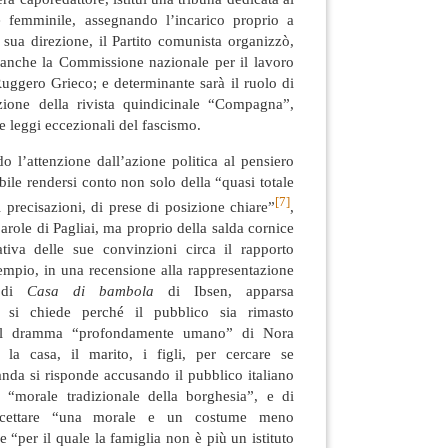
e femminile, assegnando l’incarico proprio a
 sua direzione, il Partito comunista organizzò,
, anche la Commissione nazionale per il lavoro
Ruggero Grieco; e determinante sarà il ruolo di
zione della rivista quindicinale “Compagna”,
le leggi eccezionali del fascismo.
do l’attenzione dall’azione politica al pensiero
bile rendersi conto non solo della “quasi totale
[7]
i precisazioni, di prese di posizione chiare”
,
arole di Pagliai, ma proprio della salda cornice
tiva delle sue convinzioni circa il rapporto
empio, in una recensione alla rappresentazione
o di
Casa di bambola
di Ibsen, apparsa
i si chiede perché il pubblico sia rimasto
e al dramma “profondamente umano” di Nora
a casa, il marito, i figli, per cercare se
anda si risponde accusando il pubblico italiano
 “morale tradizionale della borghesia”, e di
ccettare “una morale e un costume meno
 “per il quale la famiglia non è più un istituto