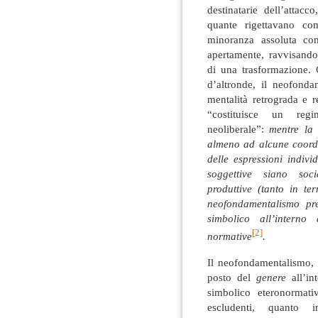
destinatarie dell’attac
quante rigettavano co
minoranza assoluta co
apertamente, ravvisando
di una trasformazione.
d’altronde, il neofond
mentalità retrograda e 
“costituisce un reg
neoliberale”:
mentre la 
almeno ad alcune coordi
delle espressioni indivi
soggettive siano soc
produttive (tanto in te
neofondamentalismo pre
simbolico all’interno
[2]
normative
.
Il neofondamentalismo, i
posto del
genere
all’in
simbolico eteronormati
escludenti, quanto 