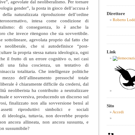
ve”, agevolate dal neoliberalismo. Per tornare
deologia gender”, la posta in gioco dell’accusa è
Direttore
 della naturalizzata riproduzione dell’ordine
Roberto Lod
teronormativo, intesa come condizione di
beralismo: di conseguenza, lo è anche la
oro che invece ritengono che sia sovvertibile.
e sottolineare, agevolata proprio dal fatto che
o neoliberale, che si autodefinisce “post-
Link
cultare la propria stessa natura ideologica, ogni
che il frutto di un errore cognitivo o, nei casi
 di una falsa coscienza, un tentativo di
naccia totalitaria. Che intelligenze politiche
mezzo dell’allineamento pressoché totale
liberale è chiaramente difficile da credersi, dal
tà neoliberista ha contribuito a neutralizzare
ittuale e sovversiva, producendo un discorso sul
osi, finalizzato non alla sovversione bensì al
Sito
assetti riproduttivi simbolici e sociali
Accedi
a di ideologia, tuttavia, non dovrebbe proprio
non ancora allineata, non ancora sussunta, e
non sussumibile?