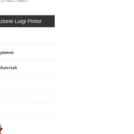
ione Luigi Pintor
pinioni
ateriali