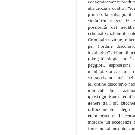
economicamente produtti
alla crociata contro l’“i
proprio la salvaguardia
simbolico e sociale e
possibilità del neoli
criminalizzazione di col
Criminalizzazione, è ben
per l’ordine discorsiv
ideologico” al fine di oc
(altra) ideologia non è 
peggiori, espressione
manipolazione, o una mi
sopravvivano nel bel 
all’ordine discorsivo neo
momento che la razionali
quasi ogni istanza confl
genere tra i più zuccher
rafforzamento degli 
eteronormativi. L’accus
indicare un’eccedenza 
forse non allineabile, e 