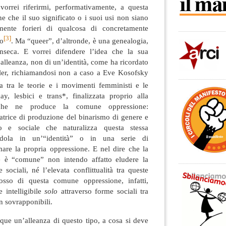
orrei riferirmi, performativamente, a questa
 che il suo significato o i suoi usi non siano
mente forieri di qualcosa di concretamente
[3]
o
. Ma “queer”, d’altronde, è una genealogia,
inseca. E vorrei difendere l’idea che la sua
’alleanza, non di un’identità, come ha ricordato
ler, richiamandosi non a caso a Eve Kosofsky
a tra le teorie e i movimenti femministi e le
y, lesbici e trans*, finalizzata proprio alla
che ne produce la comune oppressione:
atrice di produzione del binarismo di genere e
 e sociale che naturalizza questa stessa
andola in un’“identità” o in una serie di
imare la propria oppressione. E nel dire che la
ne è “comune” non intendo affatto eludere la
 sociali, né l’elevata conflittualità tra queste
dosso di questa comune oppressione, infatti,
e intelligibile
solo
attraverso forme sociali tra
on sovrapponibili.
que un’alleanza di questo tipo, a cosa si deve