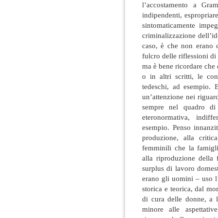
l’accostamento a Gram
indipendenti, espropriare
sintomaticamente impe
criminalizzazione dell’i
caso, è che non erano ce
fulcro delle riflessioni 
ma è bene ricordare che 
o in altri scritti, le 
tedeschi, ad esempio.
un’attenzione nei riguar
sempre nel quadro di 
eteronormativa, indiffe
esempio. Penso innanzit
produzione, alla criti
femminili che la famigli
alla riproduzione della 
surplus di lavoro domesti
erano gli uomini – uso l
storica e teorica, dal m
di cura delle donne, a l
minore alle aspettativ