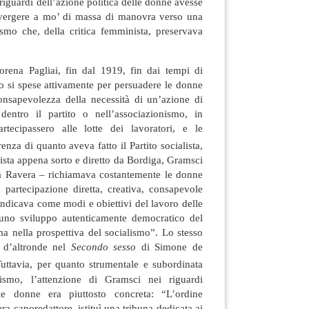
riguardi dell’azione politica delle donne avesse
nvergere a mo’ di massa di manovra verso una
ismo che, della critica femminista, preservava
ena Pagliai, fin dal 1919, fin dai tempi di
do si spese attivamente per persuadere le donne
 consapevolezza della necessità di un’azione di
dentro il partito o nell’associazionismo, in
tecipassero alle lotte dei lavoratori, e le
renza di quanto aveva fatto il Partito socialista,
nista appena sorto e diretto da Bordiga, Gramsci
la Ravera – richiamava costantemente le donne
i partecipazione diretta, creativa, consapevole
indicava come modi e obiettivi del lavoro delle
 uno sviluppo autenticamente democratico del
 nella prospettiva del socialismo”. Lo stesso
o d’altronde nel
Secondo sesso
di Simone de
Tuttavia, per quanto strumentale e subordinata
alismo, l’attenzione di Gramsci nei riguardi
lle donne era piuttosto concreta: “L’ordine
era caporedattore, istituì una tribuna dedicata ai