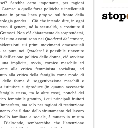
sci? Sarebbe certo importante, per ragioni
 Gramsci a quelle forze politiche e intellettuali
gnate in prima linea
proprio
sul fronte della
deologia gender… Ciò che intendo dire, in ogni
rto il genere, né la sessualità, a costituire il
di Gramsci. Non c’è chiaramente da sorprendersi,
del tutto assenti sono nei
Quaderni del carcere
,
considerazioni sui primi movimenti omosessuali
 E se pure nei
Quaderni
è possibile rinvenire
di dell’azione politica delle donne, ciò avviene
una implicita, ovvia, cornice maschile ed
rente alla critica femminista socialista, ad
utto alla critica della famiglia come modo di
ca delle forme di soggettivazione maschili e
a istituisce e riproduce (in quanto necessarie
famiglia stessa, tra le altre cose), nonché del
co femminile gratuito, i cui principali fruitori
’imperfetto, ma solo per ragioni di restituzione
omento che il dato dello sfruttamento del lavoro
ivello familiare e sociale, è mutato in misura
e. D’altronde, sembrerebbe che l’attenzione