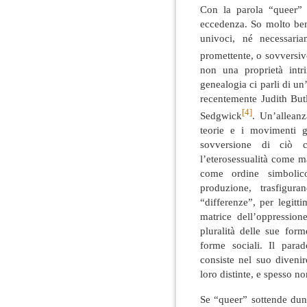
Con la parola “queer” v
eccedenza. So molto bene
univoci, né necessaria
promettente, o sovversiv
non una proprietà intr
genealogia ci parli di un
recentemente Judith But
[4]
Sedgwick
. Un’alleanz
teorie e i movimenti ga
sovversione di ciò 
l’eterosessualità come m
come ordine simbolico
produzione, trasfigur
“differenze”, per legitt
matrice dell’oppressio
pluralità delle sue forme
forme sociali. Il para
consiste nel suo divenir
loro distinte, e spesso n
Se “queer” sottende dun