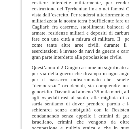
costiere interdette militarmente, per rende
costruzione del Tyrrhenian link o nei famosi Cp
vista dall’esercito. Per rendersi ulteriormente 
militarizzata la nostra terra è sufficiente fare 
Cagliari: fra caserme, stabilimenti balneari d
armate, residenze militari e depositi di carbur
fare con una città a misura di militare. Il po
come tante altre aree civili, durante il
esercitazioni è invaso da navi da guerra e carr
gran parte interdetto alla popolazione civile.
Quest’anno il 2 Giugno assume un significato a
per via della guerra che divampa in ogni ang
per il massacro indiscriminato che Israele
“democrazie” occidentali, sta compiendo: un
genocidio. Davanti ad almeno 35 mila morti, al
agli ospedali rasi al suolo, alle migliaia di 
sardə sentiamo di dover prendere parola e 
schierarci senza ambiguità con la Resisten
condannando senza appello i crimini di gue
israeliano, crimini che vengono da olt
occupazione e pulizia etnica e che in que