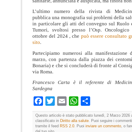
sanitarie, annunciata e auspicata, ma finora non
L’ultimo numero della rivista di Medici
pubblica una monografia sui problemi della sal
in particolare gli atti del convegno sul Ruolo 
Tumori, svoltosi presso l’Osp. Oncologico
ottobre del 2024 , che
può essere consultato g
sito
.
Partecipiamo numerosi alla manifestazione d
marzo, con partenza dalla piazza dei centomil
Bonaria) e che si concluderà di fronte al Consig
via Roma.
Francesco Carta è il referente di Medici
Sardegna
Facebook
Twitter
Email
WhatsApp
Condividi
Questo articolo è stato pubblicato lunedì, 2 Marzo 2026 
classificato in
Diritto alla salute
. Puoi seguire i commenti
tramite il feed
RSS 2.0
. Puoi
inviare un commento
, o fa
dal tuo sito.