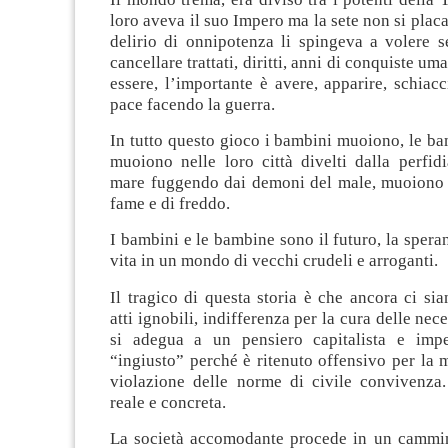
loro aveva il suo Impero ma la sete non si pla
delirio di onnipotenza li spingeva a volere s
cancellare trattati, diritti, anni di conquiste u
essere, l’importante è avere, apparire, schiacci
pace facendo la guerra.
In tutto questo gioco i bambini muoiono, le b
muoiono nelle loro città divelti dalla perfid
mare fuggendo dai demoni del male, muoiono n
fame e di freddo.
I bambini e le bambine sono il futuro, la speran
vita in un mondo di vecchi crudeli e arroganti.
Il tragico di questa storia è che ancora ci sia
atti ignobili, indifferenza per la cura delle nec
si adegua a un pensiero capitalista e impe
“ingiusto” perché è ritenuto offensivo per la
violazione delle norme di civile convivenza. 
reale e concreta.
La società accomodante procede in un cammi