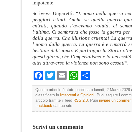
impotente.
Scriveva Ungaretti: “
L’uomo nella guerra man
peggiori istinti. Anche se quella guerra q
entrati, quando l’avevamo voluta, ci semb
l’ultima. Ci sembrava che fosse la guerra per
dalla guerra. Che illusione cruenta! La guerr
l’uomo dalla guerra. La guerra è e rimarrà se
bestiale dell’uomo. E purtroppo la Storia c’i
questi giorni, che l’imperialismo e la necessità
altri attraverso la violenza non sono cessati”.
Facebook
Twitter
Email
WhatsApp
Condividi
Questo articolo è stato pubblicato lunedì, 2 Marzo 2026 
classificato in
Interventi e Opinioni
. Puoi seguire i comm
articolo tramite il feed
RSS 2.0
. Puoi
inviare un commen
trackback
dal tuo sito.
Scrivi un commento