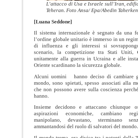
L’attacco di Usa e Israele sull’Iran, edific
Teheran. Foto Ansa/ Epa/Abedin Taherke
[Luana Seddone]
Il sistema internazionale è segnato da una f
l’ordine globale unitario è immerso in un regime
di influenza e gli interessi si sovrappong
scenario, la competizione tra Stati Uniti,
unitamente alla guerra in Ucraina e alle inst
Oriente scardinano la sicurezza globale.
Alcuni uomini hanno deciso di cambiare gli
mondo, sono spietati, spesso associati alla m
che non possono avere sulla coscienza perch
hanno.
Insieme decidono e attaccano chiunque os
aspirazioni economiche, cambiano regim
manipolano, devastano, sterminano se
ammantandosi del ruolo di salvatori del mondo.
Il mondo trema, era diviso tra i potenti della 