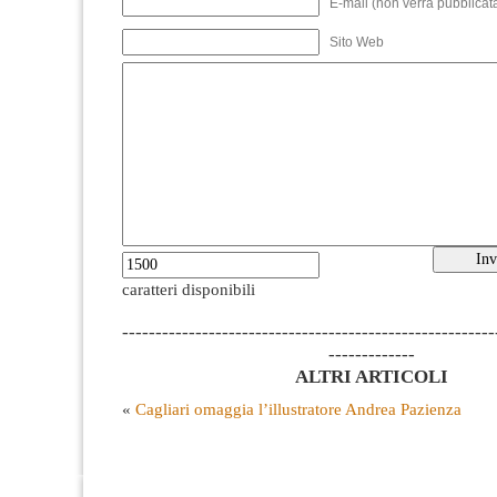
E-mail (non verrà pubblicata
Sito Web
caratteri disponibili
--------------------------------------------------------
-------------
ALTRI ARTICOLI
«
Cagliari omaggia l’illustratore Andrea Pazienza