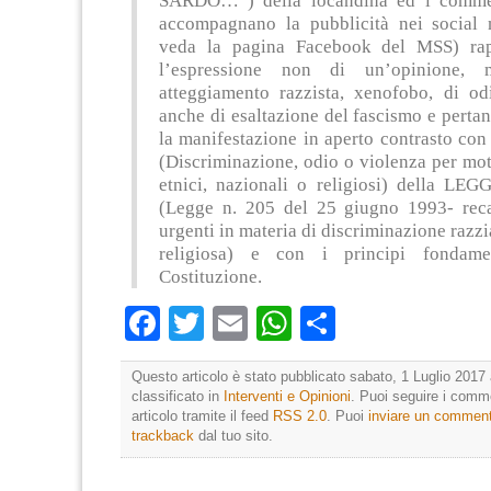
SARDO…”) della locandina ed i comme
accompagnano la pubblicità nei social 
veda la pagina Facebook del MSS) rap
l’espressione non di un’opinione,
atteggiamento razzista, xenofobo, di od
anche di esaltazione del fascismo e pert
la manifestazione in aperto contrasto con 
(Discriminazione, odio o violenza per moti
etnici, nazionali o religiosi) della LE
(Legge n. 205 del 25 giugno 1993- rec
urgenti in materia di discriminazione razzia
religiosa) e con i principi fondamen
Costituzione.
Facebook
Twitter
Email
WhatsApp
Condividi
Questo articolo è stato pubblicato sabato, 1 Luglio 2017 
classificato in
Interventi e Opinioni
. Puoi seguire i comm
articolo tramite il feed
RSS 2.0
. Puoi
inviare un commen
trackback
dal tuo sito.