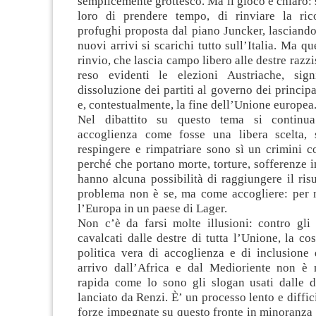
semplicemente grottesco. Ma il gioco è chiaro: si
loro di prendere tempo, di rinviare la ric
profughi proposta dal piano Juncker, lasciando
nuovi arrivi si scarichi tutto sull’Italia. Ma qu
rinvio, che lascia campo libero alle destre razz
reso evidenti le elezioni Austriache, sign
dissoluzione dei partiti al governo dei principa
e, contestualmente, la fine dell’Unione europea
Nel dibattito su questo tema si continu
accoglienza come fosse una libera scelta, 
respingere e rimpatriare sono sì un crimini c
perché che portano morte, torture, sofferenze 
hanno alcuna possibilità di raggiungere il risul
problema non è se, ma come accogliere: per 
l’Europa in un paese di Lager.
Non c’è da farsi molte illusioni: contro gli 
cavalcati dalle destre di tutta l’Unione, la co
politica vera di accoglienza e di inclusione 
arrivo dall’Africa e dal Medioriente non è
rapida come lo sono gli slogan usati dalle de
lanciato da Renzi. È’ un processo lento e diffic
forze impegnate su questo fronte in minoranza 