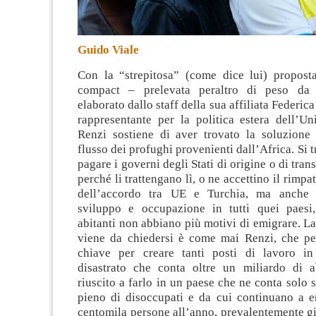
Guido Viale
Con la “strepitosa” (come dice lui) propost
compact – prelevata peraltro di peso da
elaborato dallo staff della sua affiliata Federic
rappresentante per la politica estera dell’U
Renzi sostiene di aver trovato la soluzione 
flusso dei profughi provenienti dall’Africa
. Si 
pagare i governi degli Stati di origine o di tran
perché li trattengano lì, o ne accettino il rimpa
dell’accordo tra UE e Turchia, ma anche
sviluppo e occupazione in tutti quei paesi
abitanti non abbiano più motivi di emigrare. L
viene da chiedersi è come mai Renzi, che pe
chiave per creare tanti posti di lavoro in
disastrato che conta oltre un miliardo di a
riuscito a farlo in un paese che ne conta solo s
pieno di disoccupati e da cui continuano a 
centomila persone all’anno, prevalentemente gi