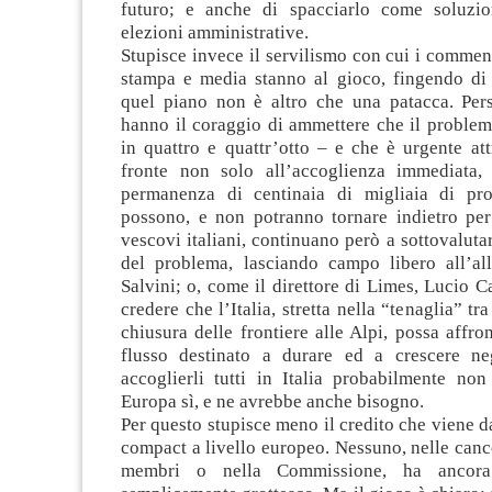
futuro; e anche di spacciarlo come soluzio
elezioni amministrative.
Stupisce invece il servilismo con cui i commenta
stampa e media stanno al gioco, fingendo di
quel piano non è altro che una patacca. Per
hanno il coraggio di ammettere che il problem
in quattro e quattr’otto – e che è urgente att
fronte non solo all’accoglienza immediata,
permanenza di centinaia di migliaia di pr
possono, e non potranno tornare indietro pe
vescovi italiani, continuano però a sottovaluta
del problema, lasciando campo libero all’a
Salvini; o, come il direttore di Limes, Lucio C
credere che l’Italia, stretta nella “tenaglia” tra
chiusura delle frontiere alle Alpi, possa affro
flusso destinato a durare ed a crescere ne
accoglierli tutti in Italia probabilmente no
Europa sì, e ne avrebbe anche bisogno.
Per questo stupisce meno il credito che viene d
compact a livello europeo. Nessuno, nelle cance
membri o nella Commissione, ha ancor