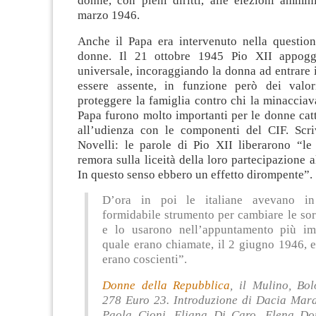
donne, con pieni diritti, alle elezioni ammin
marzo 1946.
Anche il Papa era intervenuto nella question
donne. Il 21 ottobre 1945 Pio XII appoggi
universale, incoraggiando la donna ad entrare 
essere assente, in funzione però dei valori
proteggere la famiglia contro chi la minacciav
Papa furono molto importanti per le donne catt
all’udienza con le componenti del CIF. Scr
Novelli: le parole di Pio XII liberarono “l
remora sulla liceità della loro partecipazione al
In questo senso ebbero un effetto dirompente”.
D’ora in poi le italiane avevano 
formidabile strumento per cambiare le sor
e lo usarono nell’appuntamento più im
quale erano chiamate, il 2 giugno 1946, e 
erano coscienti”.
Donne della Repubblica
, il Mulino, Bo
278 Euro 23. Introduzione di Dacia Marai
Paola Cioni, Eliana Di Caro, Elena Do