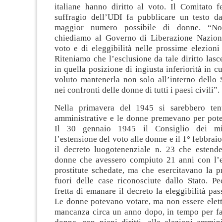
italiane hanno diritto al voto. Il Comitato f
suffragio dell’UDI fa pubblicare un testo da
maggior numero possibile di donne. “N
chiediamo al Governo di Liberazione Nazional
voto e di eleggibilità nelle prossime elezioni
Riteniamo che l’esclusione da tale diritto las
in quella posizione di ingiusta inferiorità in c
voluto mantenerla non solo all’interno dello 
nei confronti delle donne di tutti i paesi civili”.
Nella primavera del 1945 si sarebbero tenu
amministrative e le donne premevano per poter
Il 30 gennaio 1945 il Consiglio dei min
l’estensione del voto alle donne e il 1° febbra
il decreto luogotenenziale n. 23 che estende
donne che avessero compiuto 21 anni con l’e
prostitute schedate, ma che esercitavano la p
fuori delle case riconosciute dallo Stato. Pe
fretta di emanare il decreto la eleggibilità pas
Le donne potevano votare, ma non essere elette
mancanza circa un anno dopo, in tempo per far