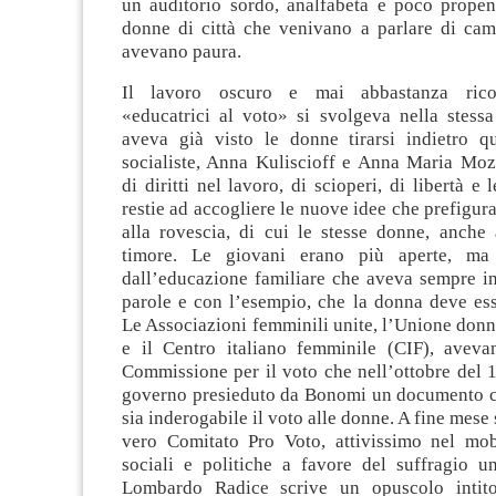
un auditorio sordo, analfabeta e poco propen
donne di città che venivano a parlare di cam
avevano paura.
Il lavoro oscuro e mai abbastanza ricon
«educatrici al voto» si svolgeva nella stessa
aveva già visto le donne tirarsi indietro 
socialiste, Anna Kuliscioff e Anna Maria Moz
di diritti nel lavoro, di scioperi, di libertà e
restie ad accogliere le nuove idee che prefig
alla rovescia, di cui le stesse donne, anche 
timore. Le giovani erano più aperte, ma
dall’educazione familiare che aveva sempre in
parole e con l’esempio, che la donna deve ess
Le Associazioni femminili unite, l’Unione donn
e il Centro italiano femminile (CIF), avevan
Commissione per il voto che nell’ottobre del 
governo presieduto da Bonomi un documento 
sia inderogabile il voto alle donne. A fine mese 
vero Comitato Pro Voto, attivissimo nel mobi
sociali e politiche a favore del suffragio un
Lombardo Radice scrive un opuscolo intit