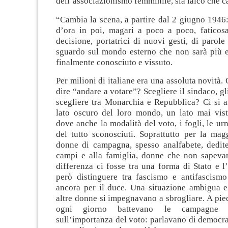
dell’associazionismo femminile, sia laico che ca
“Cambia la scena, a partire dal 2 giugno 1946
d’ora in poi, magari a poco a poco, fatico
decisione, portatrici di nuovi gesti, di parole
sguardo sul mondo esterno che non sarà più e
finalmente conosciuto e vissuto.
Per milioni di italiane era una assoluta novità.
dire “andare a votare”? Scegliere il sindaco, gl
scegliere tra Monarchia e Repubblica? Ci si a
lato oscuro del loro mondo, un lato mai vist
dove anche la modalità del voto, i fogli, le urn
del tutto sconosciuti. Soprattutto per la mag
donne di campagna, spesso analfabete, dedite 
campi e alla famiglia, donne che non sapev
differenza ci fosse tra una forma di Stato e l
però distinguere tra fascismo e antifascism
ancora per il duce. Una situazione ambigua 
altre donne si impegnavano a sbrogliare. A piedi
ogni giorno battevano le campagne e
sull’importanza del voto: parlavano di democrazi