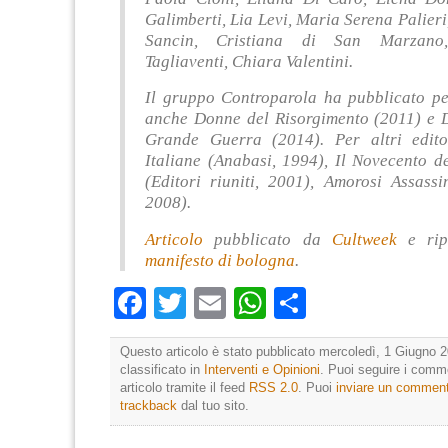
Galimberti, Lia Levi, Maria Serena Palier
Sancin, Cristiana di San Marzano,
Tagliaventi, Chiara Valentini.
Il gruppo Controparola ha pubblicato pe
anche Donne del Risorgimento (2011) e 
Grande Guerra (2014). Per altri edito
Italiane (Anabasi, 1994), Il Novecento de
(Editori riuniti, 2001), Amorosi Assassi
2008).
Articolo
pubblicato da
Cultweek
e rip
manifesto di bologna
.
Facebook
Twitter
Email
WhatsApp
Condividi
Questo articolo è stato pubblicato mercoledì, 1 Giugno 2
classificato in
Interventi e Opinioni
. Puoi seguire i comm
articolo tramite il feed
RSS 2.0
. Puoi
inviare un commen
trackback
dal tuo sito.