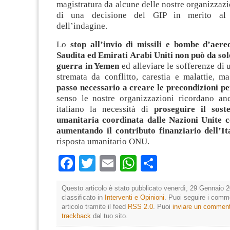
magistratura da alcune delle nostre organizzazio
di una decisione del GIP in merito al 
dell’indagine.
Lo
stop all’invio di missili e bombe d’aer
Saudita ed Emirati Arabi Uniti non può da sol
guerra in Yemen
ed alleviare le sofferenze di
stremata da conflitto, carestia e malattie, 
passo necessario a creare le precondizioni pe
senso le nostre organizzazioni ricordano a
italiano la necessità di
proseguire il sost
umanitaria coordinata dalle Nazioni Unite 
aumentando il contributo finanziario dell’It
risposta umanitario ONU.
Facebook
Twitter
Email
WhatsApp
Condividi
Questo articolo è stato pubblicato venerdì, 29 Gennaio 2
classificato in
Interventi e Opinioni
. Puoi seguire i comm
articolo tramite il feed
RSS 2.0
. Puoi
inviare un commen
trackback
dal tuo sito.