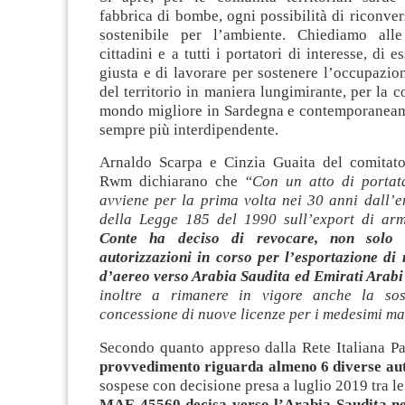
fabbrica di bombe, ogni possibilità di riconver
sostenibile per l’ambiente. Chiediamo alle 
cittadini e a tutti i portatori di interesse, di e
giusta e di lavorare per sostenere l’occupazio
del territorio in maniera lungimirante, per la c
mondo migliore in Sardegna e contemporaneam
sempre più interdipendente.
Arnaldo Scarpa e Cinzia Guaita del comitat
Rwm dichiarano che
“Con un atto di portat
avviene per la prima volta nei 30 anni dall’e
della Legge 185 del 1990 sull’export di ar
Conte ha deciso di revocare, non solo s
autorizzazioni in corso per l’esportazione di
d’aereo verso Arabia Saudita ed Emirati Arabi
inoltre a rimanere in vigore anche la sos
concessione di nuove licenze per i medesimi ma
Secondo quanto appreso dalla Rete Italiana P
provvedimento riguarda almeno 6 diverse aut
sospese con decisione presa a luglio 2019 tra le
MAE 45560 decisa verso l’Arabia Saudita ne