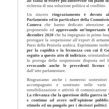
all’Italia di essere più autorevole sul piano 
richiesta di una soluzione politica al conflitto.
Un sincero
ringraziamento è dovuto a
Parlamento ed in particolare della Commissio
Camera
che hanno dedicato attenzione a
proponendo ed
approvando un’importante R
dicembre 2020
che ha impegnato in primo luog
prorogare la sospensione all’export di armame
Paesi della Penisola arabica. Esprimiamo inolt
per la rapidità e la fermezza con cui il G
seguito a questo atto di indirizzo
, orientandos
la proroga della sospensione disposta nel 
revocando anche le precedenti licenze
c
dall’atto parlamentare.
Ringraziamo anche i numerosi sostenitor
accompagnato e sostenuto nelle varie
sensibilizzazione e attività di comunicazione
La rilevanza che la questione della guerra in
e continua ad avere nell’opinione pubbli
stimolo ed un pungolo per i decisori politici
.