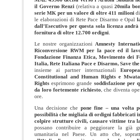
il Governo Renzi
(relativa a quasi
20mila bom
serie MK per un valore di oltre 411 milioni
di
le elaborazioni di Rete Pace Disarmo e Opal
l
dall’Esecutivo per questa sola licenza andrà 
fornitura di oltre 12.700 ordigni
.
Le nostre organizzazioni
Amnesty Internati
Riconversione RWM per la pace ed il lavor
Fondazione Finanza Etica, Movimento dei F
Italia, Rete Italiana Pace e Disarmo, Save the
insieme ai partner internazionali
Europe
Constitutional and Human Rights e Mwat
Rights
esprimono grande
soddisfazione per q
da loro fortemente richiesto
, che diventa ope
ore.
Una decisione che
pone fine – una volta p
possibilità che migliaia di ordigni fabbricati i
colpire strutture civili, causare vittime tra 
possano contribuire a peggiorare la già gr
umanitaria nel Paese. Un atto che, soprat