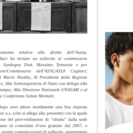
ento relativa allo sfratto dell’Asarp.
liari ha inviato un sollecito al commissario
ES Sardegna Dott. Massimo Temussie e per
ore/Commissario dell’ASSL/ASL8 Cagliari;
tà Mario Nieddu; Al Presidente della Regione
s; Alla Sottosegretaria di Stato con delega alla
Zampa; Alla Direzione Nazionale UNASAM e al
e Conferenza Salute Mentale
.
dopo aver atteso inutilmente una Sua risposta
e u.s. (che si allega alla presente) con la quale
ne del provvedimento di “sfratto” dalla sede
iamo in comodato d’uso gratuito dal 2007, e
le nostre comunicazioni di sollecito, esprimiamo