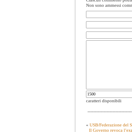
Non sono ammessi comme
caratteri disponibili
------------------------------
«
USB/Federazione del S
Il Governo revoca l’ex