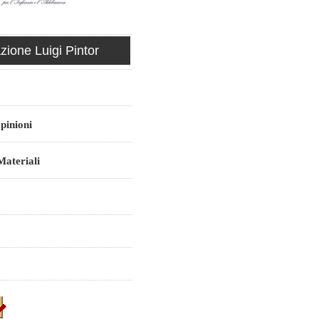
ione Luigi Pintor
pinioni
ateriali