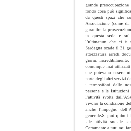
grande preoccupazione 
fondo cosa può significa
da questi spazi che co
Associazione (come da c
garantire la prosecuzio
in questa sede e sul 
l’ultimatum che ci è s
Sardegna scade il 31 ge
attrezzatura, arredi, docu
giorni, incredibilmente, 
comunque mai utilizzati i
che potevano essere ut
parte degli altri servizi 
i termosifoni delle no
persone e le Istituzio
l’attività svolta dall’
vivono la condizione del
anche l’impegno dell’A
generale.Si può quindi 
tale attività sociale s
Certamente a tutti noi fa