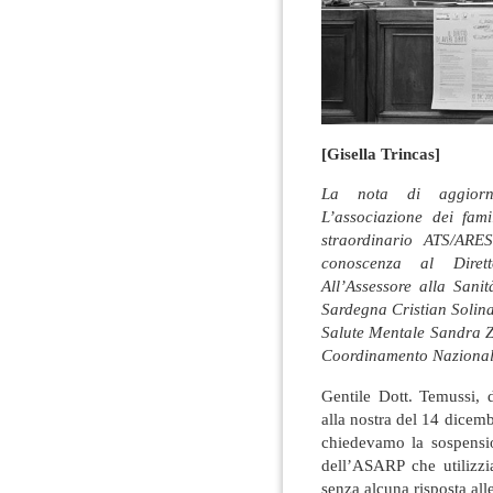
[Gisella Trincas]
La nota di aggiornam
L’associazione dei fami
straordinario ATS/AR
conoscenza al Dirett
All’Assessore alla Sani
Sardegna Cristian Solina
Salute Mentale Sandra 
Coordinamento Nazional
Gentile Dott. Temussi, 
alla nostra del 14 dicembr
chiedevamo la sospensio
dell’ASARP che utilizz
senza alcuna risposta al