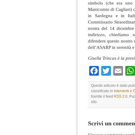
simbolo (che era uno 
Manicomio di Cagliari) c
in Sardegna e in Itali
Commissario Straordinar
nostra del 14 dicembre 
indirizzo, chiediamo 
difendere questo nostro s
dell’ASARP in serenità e
Gisella Trincas è la pres
Faceboo
Twitte
Em
Questo articolo è stato pu
classificato in
Interventi e 
tramite il feed
RSS 2.0
. Pu
sito.
Scrivi un commen
Ciascun commento potrà 