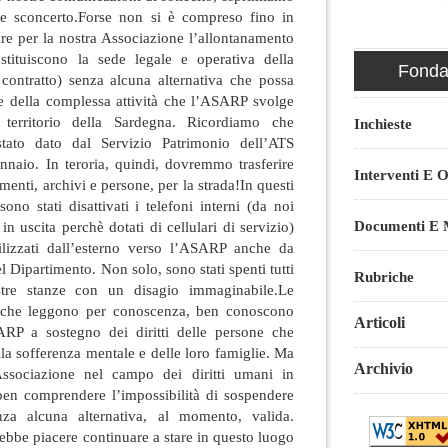
e sconcerto.Forse non si è compreso fino in
re per la nostra Associazione l’allontanamento
stituiscono la sede legale e operativa della
Fondaz
ontratto) senza alcuna alternativa che possa
ne della complessa attività che l’ASARP svolge
territorio della Sardegna. Ricordiamo che
Inchieste
tato dato dal Servizio Patrimonio dell’ATS
nnaio. In teroria, quindi, dovremmo trasferire
Interventi E O
menti, archivi e persone, per la strada!In questi
sono stati disattivati i telefoni interni (da noi
Documenti E M
n uscita perchè dotati di cellulari di servizio)
ilizzati dall’esterno verso l’ASARP anche da
del Dipartimento. Non solo, sono stati spenti tutti
Rubriche
stre stanze con un disagio immaginabile.Le
ni che leggono per conoscenza, ben conoscono
Articoli
ASARP a sostegno dei diritti delle persone che
la sofferenza mentale e delle loro famiglie. Ma
Archivio
ssociazione nel campo dei diritti umani in
ben comprendere l’impossibilità di sospendere
enza alcuna alternativa, al momento, valida.
rebbe piacere continuare a stare in questo luogo