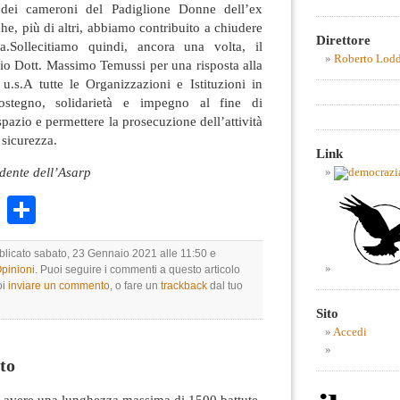
dei cameroni del Padiglione Donne dell’ex
he, più di altri, abbiamo contribuito a chiudere
Direttore
a.Sollecitiamo quindi, ancora una volta, il
Roberto Lod
io Dott. Massimo Temussi per una risposta alla
u.s.A tutte le Organizzazioni e Istituzioni in
sostegno, solidarietà e impegno al fine di
pazio e permettere la prosecuzione dell’attività
 sicurezza.
Link
idente dell’Asarp
k
r
ail
WhatsApp
Condividi
bblicato sabato, 23 Gennaio 2021 alle 11:50 e
Opinioni
. Puoi seguire i commenti a questo articolo
oi
inviare un commento
, o fare un
trackback
dal tuo
Sito
Accedi
to
avere una lunghezza massima di 1500 battute.