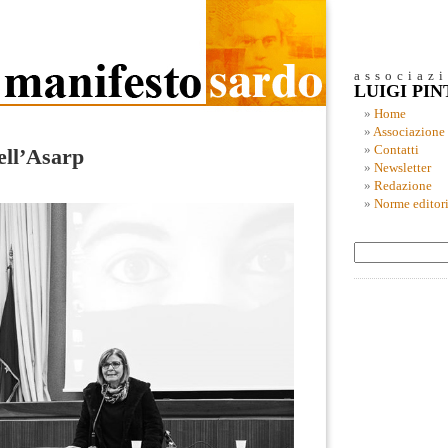
associaz
LUIGI PI
Home
Associazione
Contatti
dell’Asarp
Newsletter
Redazione
Norme editori