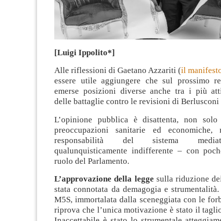
[Luigi Ippolito*]
Alle riflessioni di Gaetano Azzariti (
il manifest
essere utile aggiungere che sul prossimo r
emerse posizioni diverse anche tra i più atti
delle battaglie contro le revisioni di Berlusconi
L’opinione pubblica è disattenta, non solo
preoccupazioni sanitarie ed economiche,
responsabilità del sistema mediat
qualunquisticamente indifferente – con poch
ruolo del Parlamento.
L’approvazione della legge
sulla riduzione de
stata connotata da demagogia e strumentalità
M5S, immortalata dalla sceneggiata con le forb
riprova che l’unica motivazione è stato il tagli
Inaccettabile è stato lo strumentale atteggiam