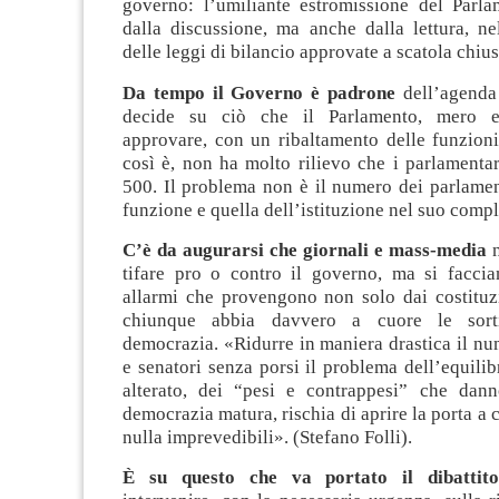
governo: l’umiliante estromissione del Parl
dalla discussione, ma anche dalla lettura, n
delle leggi di bilancio approvate a scatola chius
Da tempo il Governo è padrone
dell’agenda
decide su ciò che il Parlamento, mero e
approvare, con un ribaltamento delle funzioni
così è, non ha molto rilievo che i parlamenta
500. Il problema non è il numero dei parlamen
funzione e quella dell’istituzione nel suo compl
C’è da augurarsi che giornali e mass-media
n
tifare pro o contro il governo, ma si faccia
allarmi che provengono non solo dai costituzi
chiunque abbia davvero a cuore le sorti
democrazia. «Ridurre in maniera drastica il nu
e senatori senza porsi il problema dell’equilibr
alterato, dei “pesi e contrappesi” che dan
democrazia matura, rischia di aprire la porta a
nulla imprevedibili». (Stefano Folli).
È su questo che va portato il dibattit