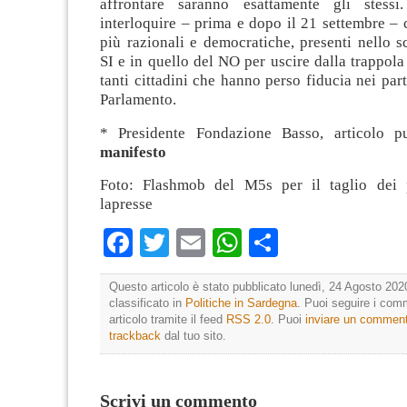
affrontare saranno esattamente gli stessi
interloquire – prima e dopo il 21 settembre – 
più razionali e democratiche, presenti nello 
SI e in quello del NO per uscire dalla trappola 
tanti cittadini che hanno perso fiducia nei parti
Parlamento.
* Presidente Fondazione Basso, articolo 
manifesto
Foto: Flashmob del M5s per il taglio dei 
lapresse
Facebook
Twitter
Email
WhatsApp
Condividi
Questo articolo è stato pubblicato lunedì, 24 Agosto 202
classificato in
Politiche in Sardegna
. Puoi seguire i com
articolo tramite il feed
RSS 2.0
. Puoi
inviare un commen
trackback
dal tuo sito.
Scrivi un commento