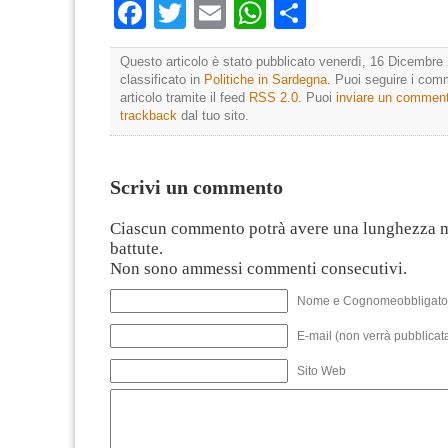
Facebook
Twitter
Email
WhatsApp
Condividi
Questo articolo è stato pubblicato venerdì, 16 Dicembre 
classificato in
Politiche in Sardegna
. Puoi seguire i com
articolo tramite il feed
RSS 2.0
. Puoi
inviare un commen
trackback
dal tuo sito.
Scrivi un commento
Ciascun commento potrà avere una lunghezza 
battute.
Non sono ammessi commenti consecutivi.
Nome e Cognomeobbligato
E-mail (non verrà pubblicata
Sito Web