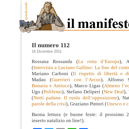
Il numero 112
16 Dicembre 2011
Rossana Rossanda (
La rotta d’Europa
), A
(
Intervista a Luciano Gallino: La fine del cont
Mariano Carboni (
Il rispetto di libertà e di
Madau (
Guerrieri con l’Arcus
), Alfonso S
Bonaria e Antioco
), Marco Ligas (
Almeno l’eq
Ugo (
Polifemo
), Stefano Deliperi (
New Deal
),
(
Notti padane. Il ruolo dell’opposizione
), Na
parole della crisi
), Graziano Pintori (
Unesco e c
Buona lettura (e buone feste: il prossimo 
inserto natalizio on line!).