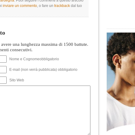
 Sardegna
. Puoi seguire i commenti a questo articolo
oi
inviare un commento
, o fare un
trackback
dal tuo
to
avere una lunghezza massima di 1500 battute.
nti consecutivi.
Nome e Cognomeobbligatorio
E-mail (non verrà pubblicata) obbligatorio
Sito Web