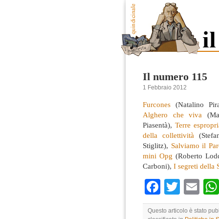
Il numero 115
1 Febbraio 2012
Furcones
(Natalino Pir
Alghero che viva
(Ma
Piasentà),
Terre espropr
della collettività
(Stefa
Stiglitz),
Salviamo il Pa
mini Opg
(Roberto Lod
Carboni),
I segreti dell
Faceboo
Twitte
Em
Questo articolo è stato pu