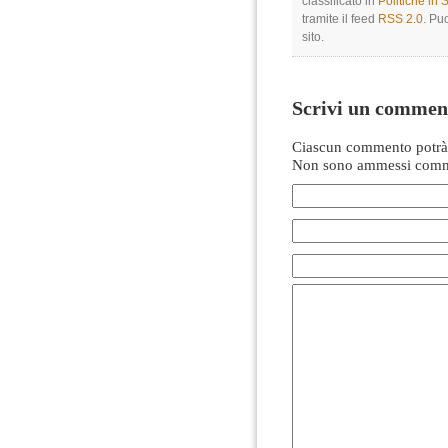
classificato in
Politiche in
tramite il feed
RSS 2.0
. Pu
sito.
Scrivi un commen
Ciascun commento potrà 
Non sono ammessi comme