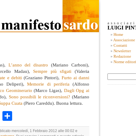
associaz
LUIGI PI
Home
Associazione
Contatti
Newsletter
Redazione
Norme editori
as),
L’anno del disastro
(Mariano Carboni),
rcello Madau),
Sempre più sfigati
(Valeria
iate e debiti
(Graziano Pintori),
Furto ai danni
no Deliperi),
Memorie di periferia
(Alfonso
rco Geominerario
(Marco Ligas),
Dagli Opg ai
do),
Sono possibili le riconversioni?
(Mariano
a Suppa Cuata
(Piero Careddu). Buona lettura.
k
r
ail
WhatsApp
Condividi
bblicato mercoledì, 1 Febbraio 2012 alle 00:02 e