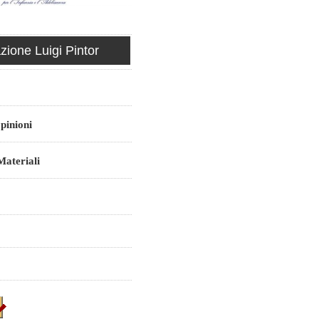
ione Luigi Pintor
pinioni
ateriali