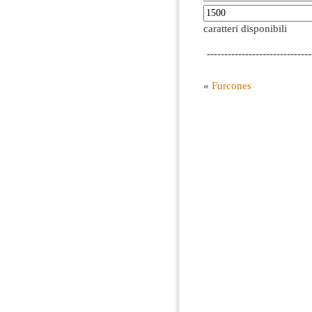
caratteri disponibili
------------------------------
«
Furcones