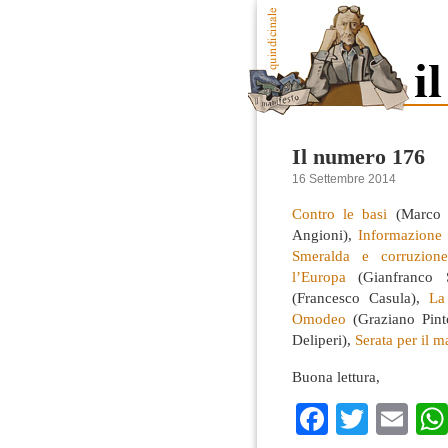
Il numero 176
16 Settembre 2014
Contro le basi
(Marco 
Angioni),
Informazione 
Smeralda e corruzione
l’Europa
(Gianfranco S
(Francesco Casula),
La
Omodeo
(Graziano Pint
Deliperi),
Serata per il m
Buona lettura,
Faceboo
Twitte
Em