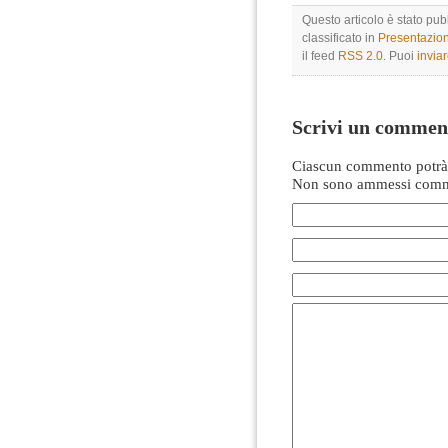
Questo articolo è stato pu
classificato in
Presentazio
il feed
RSS 2.0
. Puoi
invia
Scrivi un commen
Ciascun commento potrà 
Non sono ammessi comme