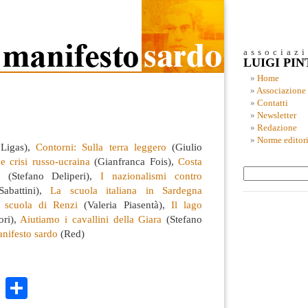
associaz
LUIGI PI
Home
Associazione
Contatti
Newsletter
Redazione
Norme editori
Ligas),
Contorni: Sulla terra leggero
(Giulio
e crisi russo-ucraina
(Gianfranca Fois),
Costa
(Stefano Deliperi),
I nazionalismi contro
abattini),
La scuola italiana in Sardegna
 scuola di Renzi
(Valeria Piasentà),
Il lago
ori),
Aiutiamo i cavallini della Giara
(Stefano
anifesto sardo
(Red)
k
r
ail
WhatsApp
Condividi