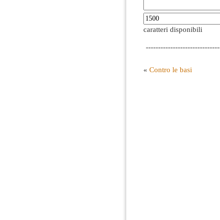
caratteri disponibili
------------------------------
«
Contro le basi