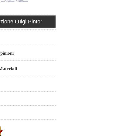
ione Luigi Pintor
pinioni
ateriali