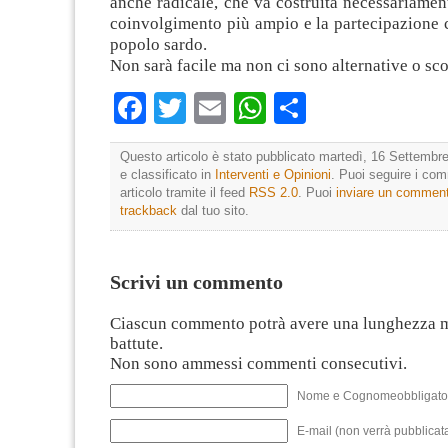
anche radicale, che va costruita necessariamen
coinvolgimento più ampio e la partecipazione 
popolo sardo.
Non sarà facile ma non ci sono alternative o sco
Facebook
Twitter
Email
WhatsApp
Condividi
Questo articolo è stato pubblicato martedì, 16 Settembre
e classificato in
Interventi e Opinioni
. Puoi seguire i co
articolo tramite il feed
RSS 2.0
. Puoi
inviare un commen
trackback
dal tuo sito.
Scrivi un commento
Ciascun commento potrà avere una lunghezza 
battute.
Non sono ammessi commenti consecutivi.
Nome e Cognomeobbligato
E-mail (non verrà pubblicata