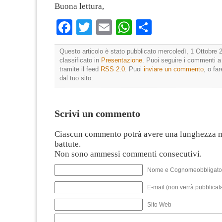
Buona lettura,
Facebook
Twitter
Email
WhatsApp
Condividi
Questo articolo è stato pubblicato mercoledì, 1 Ottobre 
classificato in
Presentazione
. Puoi seguire i commenti a
tramite il feed
RSS 2.0
. Puoi
inviare un commento
, o fa
dal tuo sito.
Scrivi un commento
Ciascun commento potrà avere una lunghezza 
battute.
Non sono ammessi commenti consecutivi.
Nome e Cognomeobbligato
E-mail (non verrà pubblicata
Sito Web