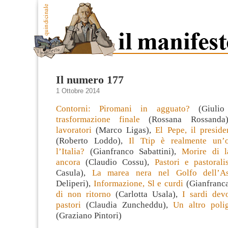
Il numero 177
1 Ottobre 2014
Contorni: Piromani in agguato?
(Giulio
trasformazione finale
(Rossana Rossand
lavoratori
(Marco Ligas),
El Pepe, il preside
(Roberto Loddo),
Il Ttip è realmente un’o
l’Italia?
(Gianfranco Sabattini),
Morire di l
ancora
(Claudio Cossu),
Pastori e pastoral
Casula),
La marea nera nel Golfo dell’As
Deliperi),
Informazione, Sl e curdi
(Gianfranca
di non ritorno
(Carlotta Usala),
I sardi dev
pastori
(Claudia Zuncheddu),
Un altro pol
(Graziano Pintori)