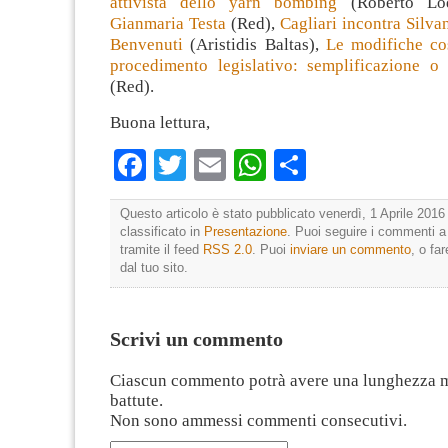
attivista dello yarn bombing
(Roberto Lo
Gianmaria Testa
(Red),
Cagliari incontra Silva
Benvenuti
(Aristidis Baltas),
Le modifiche cos
procedimento legislativo: semplificazione o
(Red).
Buona lettura,
Facebook
Twitter
Email
WhatsApp
Condividi
Questo articolo è stato pubblicato venerdì, 1 Aprile 2016
classificato in
Presentazione
. Puoi seguire i commenti a
tramite il feed
RSS 2.0
. Puoi
inviare un commento
, o fa
dal tuo sito.
Scrivi un commento
Ciascun commento potrà avere una lunghezza 
battute.
Non sono ammessi commenti consecutivi.