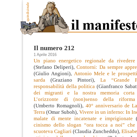
Il numero 212
1 Aprile 2016
Un piano energetico regionale da rivedere
(Stefano Deliperi),
Contorni: Da sempre appren
(Giulio Angioni),
Antonio Mele e le prospetti
sarda
(Graziano Pintori),
La “Grande F
responsabilità della politica
(Gianfranco Sabat
dei migranti e la nostra memoria corta
L’orizzonte di (non)senso della riforma 
(Umberto Romagnoli),
40° anniversario de La
Terra
(
Omar Suboh
),
Vivere in un inferno: In I
malate di mente incatenate e imprigionate
(
cinismo dello slogan “ora tocca a noi” che
scuoteva Cagliari
(Claudia Zuncheddu),
Elisabe