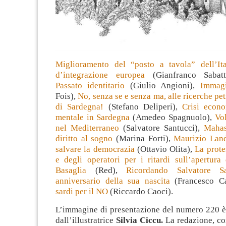
Miglioramento del “posto a tavola” dell’It
d’integrazione europea
(Gianfranco Sabat
Passato identitario
(Giulio Angioni),
Immagi
Fois),
No, senza se e senza ma, alle ricerche pe
di Sardegna!
(Stefano Deliperi),
Crisi econ
mentale in Sardegna
(Amedeo Spagnuolo),
Vol
nel Mediterraneo
(Salvatore Santucci),
Mahas
diritto al sogno
(Marina Forti),
Maurizio Lan
salvare la democrazia
(Ottavio Olita),
La prote
e degli operatori per i ritardi sull’apertura
Basaglia
(Red),
Ricordando Salvatore S
anniversario della sua nascita
(Francesco C
sardi per il NO
(Riccardo Caoci).
L’immagine di presentazione del numero 220 è 
dall’illustratrice
Silvia Ciccu.
La redazione, co