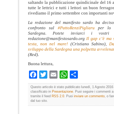
saltando la pubblicazione quindicinale del 16 
tutte le lettrici e tutti i lettori un buon ferrago
rivediamo il primo settembre con importanti nov
La redazione del manifesto sardo ha deciso
confronto sul
‪#‎
PattoRenziPigliaru‬
per lo s
Sardegna. Potete inviarci i vostri 
redazione@manifestosardo.org
Il gap c’è ma 
testa, non nel mare!
(Cristiano Sabino),
Da
sviluppo della Sardegna una polpetta avvelenata
(Red).
Buona lettura,
Facebook
Twitter
Email
WhatsApp
Condividi
Questo articolo è stato pubblicato lunedì, 1 Agosto 2016 
classificato in
Presentazione
. Puoi seguire i commenti a
tramite il feed
RSS 2.0
. Puoi
inviare un commento
, o fa
dal tuo sito.