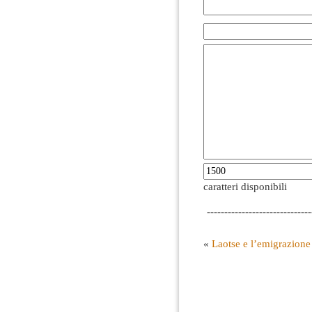
caratteri disponibili
------------------------------
«
Laotse e l’emigrazione