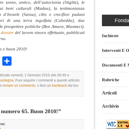
o senso, antico, dell’autoctonia (Stiglitz), le
 sui beni culturali (Madau), la testimonianza
 d’Israele (Sassu), cibo e crocifissi padani
Fondaz
pori di una terra ingolfata (Cubeddu), due
ulle prospettive politiche (Ben Amara, Musmeci).
i
dossier
del lavoro sinora effettuato, pubblicati
Inchieste
rso.
na e buon 2010!
Interventi E O
k
r
ail
WhatsApp
Condividi
Documenti E M
bblicato venerdì, 1 Gennaio 2010 alle 00:40 e
Rubriche
 Sardegna
. Puoi seguire i commenti a questo articolo
oi
inviare un commento
, o fare un
trackback
dal tuo
Articoli
Archivio
 numero 65. Buon 2010!”
ive: