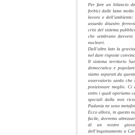
Per fare un bilancio de
forbici dalle lame molto
lavoro e dell’ambiente:
assurdo disastro ferrov
crisi del sistema pubbli
che sembrano davvero s
nucleari.
Dall’altro lato la gravi
nel dare risposte convinc
Il sistema territorio S
democratica e popolare 
siamo separati da queste
osservatorio sardo che d
posizionare meglio. Ci 
entro i quali operiamo c
speciali dalla non rico
Padania ne sono metafora
Ecco allora, in questo 
facile, dovremo attrezzar
di un nostro giovan
dell’inquinamento a Carlo