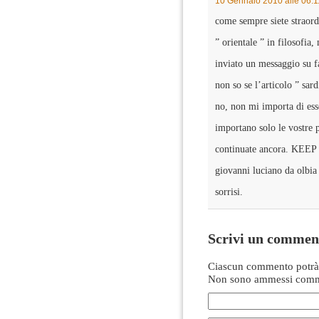
10 Gennaio 2010 alle 06:1
come sempre siete straord
” orientale ” in filosofia
inviato un messaggio su fa
non so se l’articolo ” sar
no, non mi importa di e
importano solo le vostre
continuate ancora. KEE
giovanni luciano da olbia 
sorrisi.
Scrivi un commen
Ciascun commento potrà 
Non sono ammessi comme