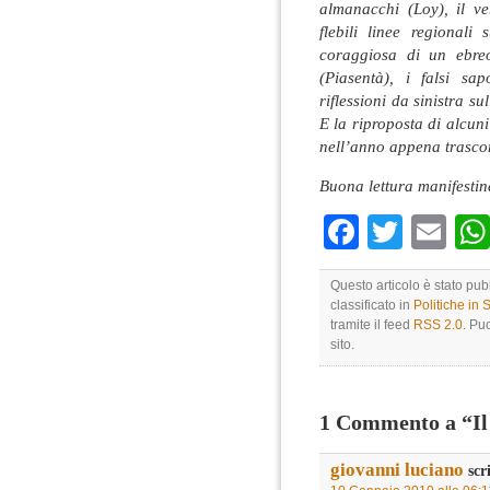
almanacchi (Loy), il ver
flebili linee regionali
coraggiosa di un ebreo
(Piasentà), i falsi sa
riflessioni da sinistra s
E la riproposta di alcun
nell’anno appena trasco
Buona lettura manifesti
Faceboo
Twitte
Em
Questo articolo è stato pu
classificato in
Politiche in
tramite il feed
RSS 2.0
. Pu
sito.
1 Commento a “Il
giovanni luciano
scr