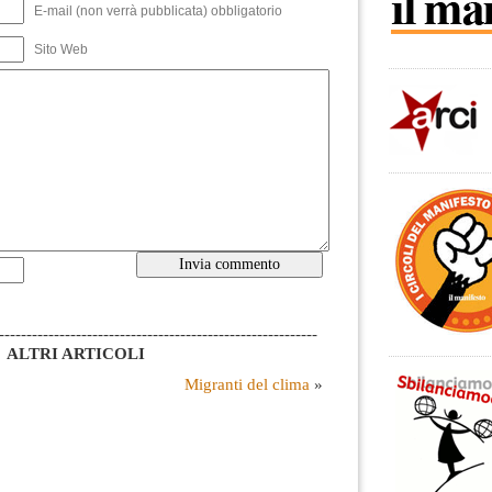
E-mail (non verrà pubblicata) obbligatorio
Sito Web
----------------------------------------------------------
ALTRI ARTICOLI
Migranti del clima
»