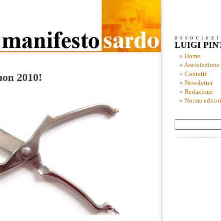
associaz
LUIGI PI
Home
Associazione
Contatti
uon 2010!
Newsletter
Redazione
Norme editori