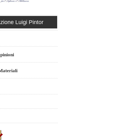
ione Luigi Pintor
pinioni
ateriali