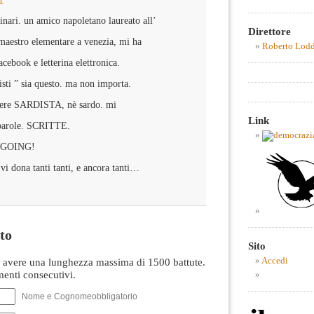
1
inari. un amico napoletano laureato all’
Direttore
, maestro elementare a venezia, mi ha
Roberto Lod
cebook e letterina elettronica.
disti ” sia questo. ma non importa.
ssere SARDISTA, nè sardo. mi
Link
 parole. SCRITTE.
P GOING!
vi dona tanti tanti, e ancora tanti…
to
Sito
avere una lunghezza massima di 1500 battute.
Accedi
nti consecutivi.
Nome e Cognomeobbligatorio