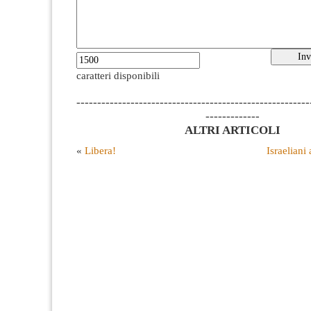
caratteri disponibili
--------------------------------------------------------
-------------
ALTRI ARTICOLI
«
Libera!
Israelian