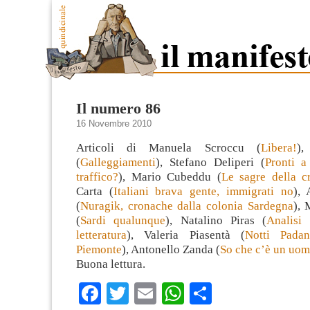
Il numero 86
16 Novembre 2010
Articoli di Manuela Scroccu (
Libera!
),
(
Galleggiamenti
), Stefano Deliperi (
Pronti a
traffico?
), Mario Cubeddu (
Le sagre della cr
Carta (
Italiani brava gente, immigrati no
), 
(
Nuragik, cronache dalla colonia Sardegna
), 
(
Sardi qualunque
), Natalino Piras (
Analisi 
letteratura
), Valeria Piasentà (
Notti Pada
Piemonte
), Antonello Zanda (
So che c’è un u
Buona lettura.
Facebook
Twitter
Email
WhatsApp
Condividi