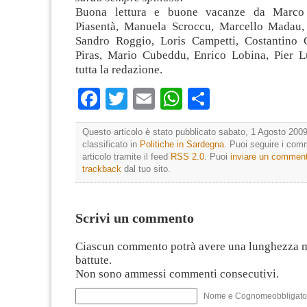
Buona lettura e buone vacanze da Marco 
Piasentà, Manuela Scroccu, Marcello Madau,
Sandro Roggio, Loris Campetti, Costantino 
Piras, Mario Cubeddu, Enrico Lobina, Pier L
tutta la redazione.
Facebook
Twitter
Email
WhatsApp
Condividi
Questo articolo è stato pubblicato sabato, 1 Agosto 2009
classificato in
Politiche in Sardegna
. Puoi seguire i com
articolo tramite il feed
RSS 2.0
. Puoi
inviare un commen
trackback
dal tuo sito.
Scrivi un commento
Ciascun commento potrà avere una lunghezza 
battute.
Non sono ammessi commenti consecutivi.
Nome e Cognomeobbligato