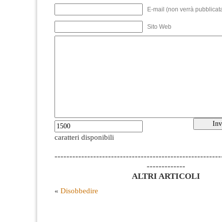
E-mail (non verrà pubblicata
Sito Web
caratteri disponibili
--------------------------------------------------------
-------------
ALTRI ARTICOLI
«
Disobbedire