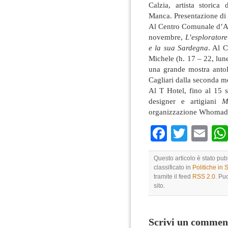
Calzia, artista storica
Manca. Presentazione di
Al Centro Comunale d’Art
novembre,
L’esplorator
e la sua Sardegna
. Al 
Michele (h. 17 – 22, lune
una grande mostra antolo
Cagliari dalla seconda m
Al T Hotel, fino al 15 set
designer e artigiani
M
organizzazione Whomade.
Faceboo
Twitte
Em
Questo articolo è stato pu
classificato in
Politiche in
tramite il feed
RSS 2.0
. Pu
sito.
Scrivi un commen