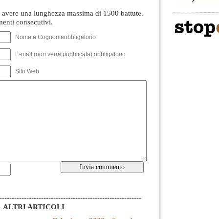
avere una lunghezza massima di 1500 battute.
nti consecutivi.
Nome e Cognomeobbligatorio
E-mail (non verrà pubblicata) obbligatorio
Sito Web
----------------------------------------------------------
ALTRI ARTICOLI