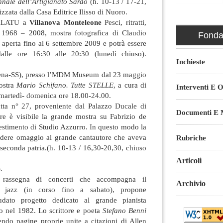
nale dell’Artigianato Sardo
(h. 10-13 / 17-21,
zzata dalla Casa Editrice Ilisso di Nuoro.
PALATU a
Villanova Monteleone
Pesci, ritratti,
e, 1968 – 2008, mostra fotografica di Claudio
Fondaz
 aperta fino al 6 settembre 2009 e potrà essere
 dalle ore 16:30 alle 20:30 (lunedì chiuso).
Inchieste
na-SS), presso l’MDM Museum dal 23 maggio
ostra
Mario Schifano. Tutte STELLE
, a cura di
Interventi E O
artedì- domenica ore 18.00-24.00.
tta n° 27, proveniente dal Palazzo Ducale di
Documenti E M
re è visibile la grande mostra su Fabrizio de
estimento di Studio Azzurro. In questo modo la
ndere omaggio al grande cantautore che aveva
Rubriche
 seconda patria.(h. 10-13 / 16,30-20,30, chiuso
Articoli
.
 rassegna di concerti che accompagna il
Archivio
o jazz (in corso fino a sabato), propone
udato progetto dedicato al grande pianista
 nel 1982. Lo scrittore e poeta
Stefano Benni
ndo pagine proprie unite a citazioni di Allen