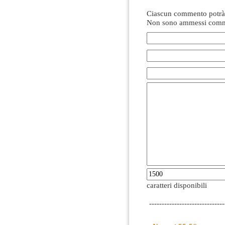
Ciascun commento potrà 
Non sono ammessi comme
caratteri disponibili
------------------------------