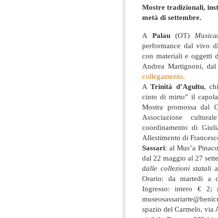
Mostre tradizionali, ins
metà di settembre.
A
Palau
(OT)
Musica
performance dal vivo d
con materiali e oggetti
Andrea Martignoni, dal
collegamento
.
A
Trinità d’Agultu
, ch
cinto di mirto” il capo
Mostra promossa dal C
Associazione cultura
coordinamento di Giulia
Allestimento di Francesc
Sassari
: al Mus’a Pinaco
dal 22 maggio al 27 set
dalle collezioni statali
a 
Orario: da martedi a 
Ingresso: intero € 2; 
museosassariarte@benicul
spazio del Carmelo, via 