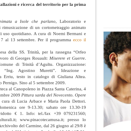
tallazioni e ricerca del territorio per la prima
nimata a Isole che parlano
, Laboratorio e
i rimusicazione di un cortometraggio animato
 di uso quotidiano. A cura di Noemi Bermani e
 7 al 13 settembre. Per il programma
ecco il
iesa della SS. Trinità, per la rassegna “Orfeo
lavoro di Georges Rouault:
Miserere et Guerre
.
omune di Trinità d’Agultu. Organizzazione:
le “Ing. Agostino Muretti”. Ideazione e
 Erriu, testo in catalogo di Giuliana Altea.
o Pernigo. Sino al 5 settembre 2009.
teca al Canopoleno in Piazza Santa Caterina, 4
tembre 2009
Pittura sarda del Novecento. Opere
cura di Lucia Arbace e Maria Paola Dettori.
domenica ore 9-13.30; sabato ore 13.30-19
ridotto € 1. Info: tel./fax +39 079231560;
turali.it
; www.pinacotecamusa.it; presso lo
Archivolto del Carmine, dal 26 giugno al 29/8 è