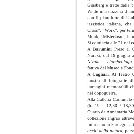
Ginsberg e tratte dalla 
Wilde una dozzina d’ann
con il pianoforte di Um
jazzistica italiana, ch
Cross”, “Work”, per term
Monk, “Misterioso”, in 
Si comincia alle 21 nel c
A
Barumini
Preso il 
Nuraxi, dal 19 giugno a
Nivola – L’archeologo 
fattiva del Museo e Fond
A
Cagliari
, Al Teatro C
mostra di fotografie d
immagini memorabili ch
nel dopoguerra.
Alla Galleria Comunale d
(h. 19 – 12,30 / 18,3
Curato da Annamaria Mon
collezione Ingrao attrav
futurismo in Sardegna, ri
occhi della pittura
, pers