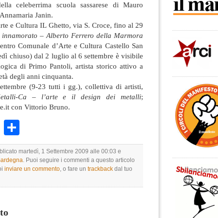
 della celeberrima scuola sassarese di Mauro
 Annamaria Janin.
e e Cultura IL Ghetto, via S. Croce, fino al 29
e innamorato – Alberto Ferrero della Marmora
Centro Comunale d’Arte e Cultura Castello San
dì chiuso) dal 2 luglio al 6 settembre è visibile
gica di Primo Pantoli, artista storico attivo a
età degli anni cinquanta.
tembre (9-23 tutti i gg.), collettiva di artisti,
etalli-Ca – l’arte e il design dei metalli
;
it con Vittorio Bruno.
k
r
ail
WhatsApp
Condividi
bblicato martedì, 1 Settembre 2009 alle 00:03 e
 Sardegna
. Puoi seguire i commenti a questo articolo
oi
inviare un commento
, o fare un
trackback
dal tuo
to