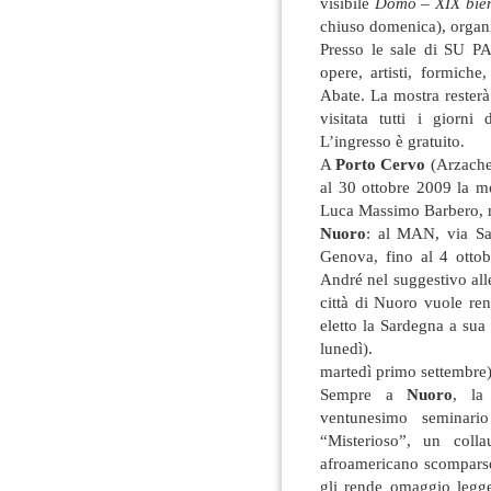
visibile
Domo – XIX bien
chiuso domenica), organi
Presso le sale di SU 
opere, artisti, formich
Abate. La mostra resterà
visitata tutti i giorni
L’ingresso è gratuito.
A
Porto Cervo
(Arzache
al 30 ottobre 2009 la m
Luca Massimo Barbero, m
Nuoro
: al MAN, via Sa
Genova, fino al 4 ottob
André nel suggestivo all
città di Nuoro vuole re
eletto la Sardegna a sua
lunedì).
martedì primo settembre)
Sempre a
Nuoro
, la
ventunesimo seminari
“Misterioso”, un colla
afroamericano scomparso
gli rende omaggio legge