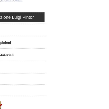
ione Luigi Pintor
pinioni
ateriali