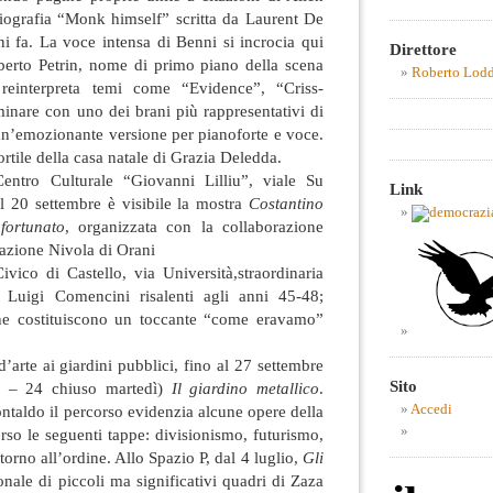
biografia “Monk himself” scritta da Laurent De
i fa. La voce intensa di Benni si incrocia qui
Direttore
berto Petrin, nome di primo piano della scena
Roberto Lod
e reinterpreta temi come “Evidence”, “Criss-
inare con uno dei brani più rappresentativi di
un’emozionante versione per pianoforte e voce.
ortile della casa natale di Grazia Deledda.
Centro Culturale “Giovanni Lilliu”, viale Su
Link
l 20 settembre è visibile la mostra
Costantino
fortunato
, organizzata con la collaborazione
azione Nivola di Orani
ivico di Castello, via Università,straordinaria
i Luigi Comencini risalenti agli anni 45-48;
e costituiscono un toccante “come eravamo”
’arte ai giardini pubblici, fino al 27 settembre
Sito
0 – 24 chiuso martedì)
Il giardino metallico
.
taldo il percorso evidenzia alcune opere della
Accedi
erso le seguenti tappe: divisionismo, futurismo,
torno all’ordine. Allo Spazio P, dal 4 luglio,
Gli
onale di piccoli ma significativi quadri di Zaza