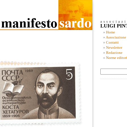
associaz
LUIGI PI
Home
Associazione
Contatti
Newsletter
Redazione
Norme editori