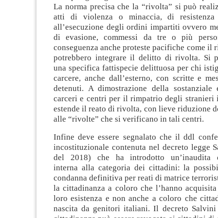
La norma precisa che la “rivolta” si può real
atti di violenza o minaccia, di resistenza
all’esecuzione degli ordini impartiti ovvero me
di evasione, commessi da tre o più person
conseguenza anche proteste pacifiche come il ri
potrebbero integrare il delitto di rivolta. Si p
una specifica fattispecie delittuosa per chi istig
carcere, anche dall’esterno, con scritte e mes
detenuti. A dimostrazione della sostanziale 
carceri e centri per il rimpatrio degli stranieri i
estende il reato di rivolta, con lieve riduzione 
alle “rivolte” che si verificano in tali centri.
Infine deve essere segnalato che il ddl con
incostituzionale contenuta nel decreto legge Sa
del 2018) che ha introdotto un’inaudita d
interna alla categoria dei cittadini: la possibi
condanna definitiva per reati di matrice terroris
la cittadinanza a coloro che l’hanno acquisita
loro esistenza e non anche a coloro che citta
nascita da genitori italiani. Il decreto Salvin