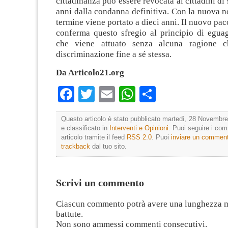
cittadinanza può essere revocata ai cittadini di 
anni dalla condanna definitiva. Con la nuova 
termine viene portato a dieci anni. Il nuovo pac
conferma questo sfregio al principio di eguag
che viene attuato senza alcuna ragione 
discriminazione fine a sé stessa.
Da Articolo21.org
Facebook
Twitter
Email
WhatsApp
Condividi
Questo articolo è stato pubblicato martedì, 28 Novembre
e classificato in
Interventi e Opinioni
. Puoi seguire i co
articolo tramite il feed
RSS 2.0
. Puoi
inviare un commen
trackback
dal tuo sito.
Scrivi un commento
Ciascun commento potrà avere una lunghezza 
battute.
Non sono ammessi commenti consecutivi.