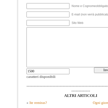
Nome e Cognomeobbligato
E-mail (non verrà pubblicata
Sito Web
caratteri disponibili
--------------------------------------------------------
-------------
ALTRI ARTICOLI
«
Ite remiras?
Ogni gio