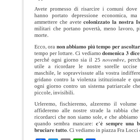
Avete promesso di risarcire i comuni dove l
hanno portato depressione economica, ma v
ammettere che avete 𝐜𝐨𝐥𝐨𝐧𝐢𝐳𝐳𝐚𝐭𝐨 𝐥𝐚 𝐧𝐨𝐬𝐭𝐫𝐚 
militari che portano povertà, meno lavoro, pi
morte.
Ecco, ora 𝐧𝐨𝐧 𝐚𝐛𝐛𝐢𝐚𝐦𝐨 𝐩𝐢𝐮̀ 𝐭𝐞𝐦𝐩𝐨 𝐩𝐞𝐫 𝐚𝐬𝐜𝐨
tempo per lottare. Ci vediamo 𝐝𝐨𝐦𝐞𝐧𝐢𝐜𝐚 𝟑 𝐝𝐢𝐜𝐞𝐦𝐛
perché ogni giorno sia il 25 𝑛𝑜𝑣𝑒𝑚𝑏𝑟𝑒, per
utile a ricordare le nostre sorelle uccise
maschile, le sopravvissute alla vostra indiffer
gridano contro la violenza istituzionale e qu
ogni giorno contro un sistema patriarcale che
piccole, invisibili.
Urleremo, fischieremo, alzeremo il volume 
affideremo alle nostre strade la rabbia che
ricordarci che non siamo sole, e che abbiamo
quando sembra mancare: 𝐜’𝐞̀ 𝐬𝐞𝐦𝐩𝐫𝐞 𝐮𝐧𝐚 𝐛𝐫𝐮
𝐛𝐫𝐮𝐜𝐢𝐚𝐫𝐞 𝐭𝐮𝐭𝐭𝐨. Ci vediamo in piazza Fra Locc