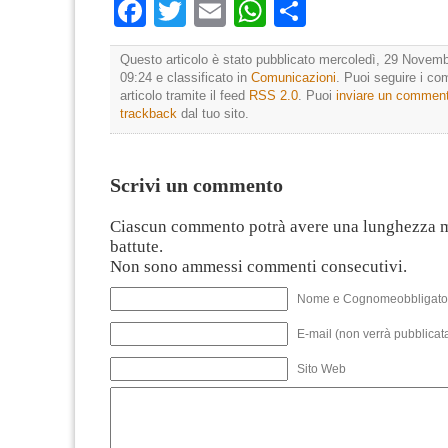
Facebook
Twitter
Email
WhatsApp
Condividi
Questo articolo è stato pubblicato mercoledì, 29 Novemb
09:24 e classificato in
Comunicazioni
. Puoi seguire i c
articolo tramite il feed
RSS 2.0
. Puoi
inviare un commen
trackback
dal tuo sito.
Scrivi un commento
Ciascun commento potrà avere una lunghezza 
battute.
Non sono ammessi commenti consecutivi.
Nome e Cognomeobbligato
E-mail (non verrà pubblicata
Sito Web