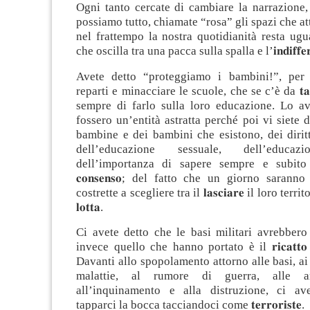
Ogni tanto cercate di cambiare la narrazione,
possiamo tutto, chiamate “rosa” gli spazi che a
nel frattempo la nostra quotidianità resta ug
che oscilla tra una pacca sulla spalla e l’𝐢𝐧𝐝𝐢𝐟𝐟𝐞𝐫
Avete detto “proteggiamo i bambini!”, per 
reparti e minacciare le scuole, che se c’è da 𝐭𝐚𝐠𝐥
sempre di farlo sulla loro educazione. Lo a
fossero un’entità astratta perché poi vi siete d
bambine e dei bambini che esistono, dei diritt
dell’educazione sessuale, dell’educaz
dell’importanza di sapere sempre e subito 
𝐜𝐨𝐧𝐬𝐞𝐧𝐬𝐨; del fatto che un giorno sarann
costrette a scegliere tra il 𝐥𝐚𝐬𝐜𝐢𝐚𝐫𝐞 il loro terr
𝐥𝐨𝐭𝐭𝐚.
Ci avete detto che le basi militari avrebbero
invece quello che hanno portato è il 𝐫𝐢𝐜𝐚𝐭𝐭𝐨 𝐨𝐜𝐜
Davanti allo spopolamento attorno alle basi, ai 
malattie, al rumore di guerra, alle are
all’inquinamento e alla distruzione, ci av
tapparci la bocca tacciandoci come 𝐭𝐞𝐫𝐫𝐨𝐫𝐢𝐬𝐭𝐞.