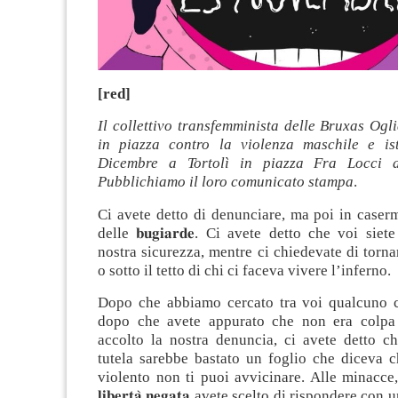
[red]
Il collettivo transfemminista delle Bruxas Ogl
in piazza contro la violenza maschile e ist
Dicembre a Tortolì in piazza Fra Locci a
Pubblichiamo il loro comunicato stampa
.
Ci avete detto di denunciare, ma poi in caser
delle 𝐛𝐮𝐠𝐢𝐚𝐫𝐝𝐞. Ci avete detto che voi siet
nostra sicurezza, mentre ci chiedevate di tornar
o sotto il tetto di chi ci faceva vivere l’inferno.
Dopo che abbiamo cercato tra voi qualcuno c
dopo che avete appurato che non era colpa 
accolto la nostra denuncia, ci avete detto ch
tutela sarebbe bastato un foglio che diceva 
violento non ti puoi avvicinare. Alle minacce, 
𝐥𝐢𝐛𝐞𝐫𝐭𝐚̀ 𝐧𝐞𝐠𝐚𝐭𝐚 avete scelto di rispondere co