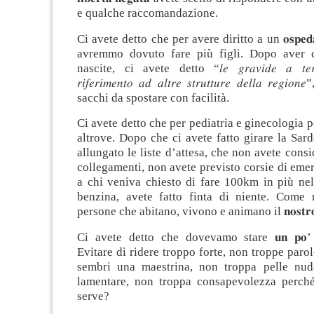
e qualche raccomandazione.
Ci avete detto che per avere diritto a un 𝐨𝐬𝐩𝐞𝐝𝐚𝐥𝐞 
avremmo dovuto fare più figli. Dopo aver c
nascite, ci avete detto “𝑙𝑒 𝑔𝑟𝑎𝑣𝑖𝑑𝑒 𝑎 𝑡𝑒𝑟𝑚𝑖
𝑟𝑖𝑓𝑒𝑟𝑖𝑚𝑒𝑛𝑡𝑜 𝑎𝑑 𝑎𝑙𝑡𝑟𝑒 𝑠𝑡𝑟𝑢𝑡𝑡𝑢𝑟𝑒 𝑑𝑒𝑙𝑙𝑎 𝑟𝑒
sacchi da spostare con facilità.
Ci avete detto che per pediatria e ginecologia
altrove. Dopo che ci avete fatto girare la Sar
allungato le liste d’attesa, che non avete consi
collegamenti, non avete previsto corsie di eme
a chi veniva chiesto di fare 100km in più nel
benzina, avete fatto finta di niente. Come
persone che abitano, vivono e animano il 𝐧𝐨𝐬𝐭𝐫𝐨 𝐭𝐞
Ci avete detto che dovevamo stare 𝐮𝐧 𝐩𝐨’ 𝐩𝐢𝐮̀
Evitare di ridere troppo forte, non troppe paro
sembri una maestrina, non troppa pelle nud
lamentare, non troppa consapevolezza perché
serve?