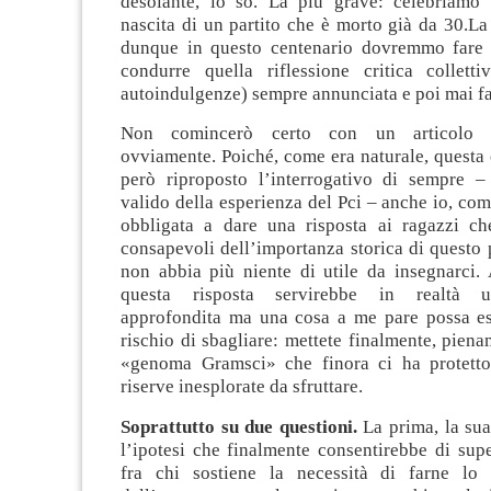
desolante, lo so. La più grave: celebriamo
nascita di un partito che è morto già da 30.L
dunque in questo centenario dovremmo fare 
condurre quella riflessione critica colletti
autoindulgenze) sempre annunciata e poi mai fa
Non comincerò certo con un articolo d
ovviamente. Poiché, come era naturale, questa
però riproposto l’interrogativo di sempre 
valido della esperienza del Pci – anche io, come
obbligata a dare una risposta ai ragazzi ch
consapevoli dell’importanza storica di questo 
non abbia più niente di utile da insegnarci.
questa risposta servirebbe in realtà un
approfondita ma una cosa a me pare possa es
rischio di sbagliare: mettete finalmente, pienam
«genoma Gramsci» che finora ci ha protett
riserve inesplorate da sfruttare.
Soprattutto su due questioni.
La prima, la sua 
l’ipotesi che finalmente consentirebbe di supe
fra chi sostiene la necessità di farne lo 