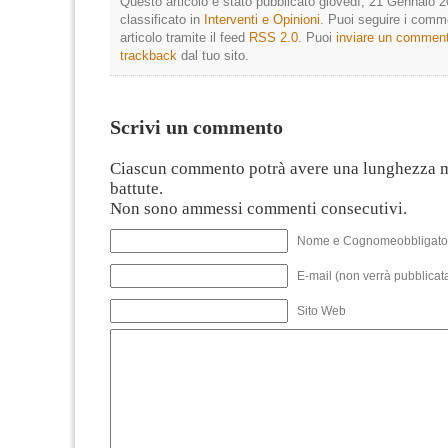
Questo articolo è stato pubblicato giovedì, 21 Gennaio 2
classificato in
Interventi e Opinioni
. Puoi seguire i comm
articolo tramite il feed
RSS 2.0
. Puoi
inviare un commen
trackback
dal tuo sito.
Scrivi un commento
Ciascun commento potrà avere una lunghezza 
battute.
Non sono ammessi commenti consecutivi.
Nome e Cognomeobbligato
E-mail (non verrà pubblicata
Sito Web