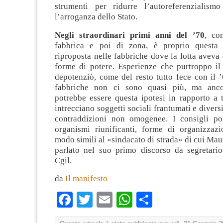
strumenti per ridurre l’autoreferenzialismo
l’arroganza dello Stato.
Negli straordinari primi anni del ’70
, co
fabbrica e poi di zona, è proprio questa 
riproposta nelle fabbriche dove la lotta aveva 
forme di potere. Esperienze che purtroppo il
depotenziò, come del resto tutto fece con il 
fabbriche non ci sono quasi più, ma anc
potrebbe essere questa ipotesi in rapporto a t
intrecciano soggetti sociali frantumati e divers
contraddizioni non omogenee. I consigli po
organismi riunificanti, forme di organizzaz
modo simili al «sindacato di strada» di cui Mau
parlato nel suo primo discorso da segretario
Cgil.
da
Il manifesto
Facebook
Twitter
Email
WhatsApp
Condividi