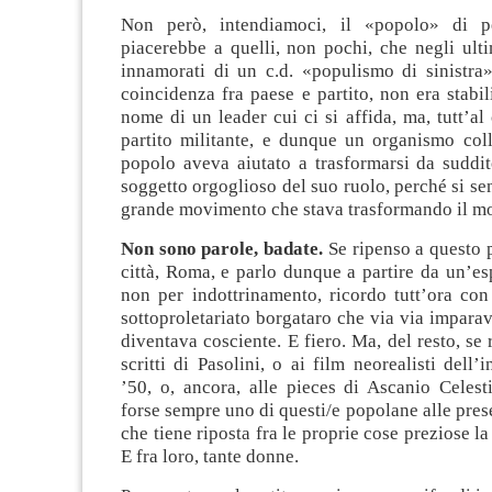
Non però, intendiamoci, il «popolo» di 
piacerebbe a quelli, non pochi, che negli ult
innamorati di un c.d. «populismo di sinistra»
coincidenza fra paese e partito, non era stabili
nome di un leader cui ci si affida, ma, tutt’al 
partito militante, e dunque un organismo coll
popolo aveva aiutato a trasformarsi da suddit
soggetto orgoglioso del suo ruolo, perché si sen
grande movimento che stava trasformando il m
Non sono parole, badate.
Se ripenso a questo p
città, Roma, e parlo dunque a partire da un’es
non per indottrinamento, ricordo tutt’ora co
sottoproletariato borgataro che via via imparava
diventava cosciente. E fiero. Ma, del resto, se 
scritti di Pasolini, o ai film neorealisti dell’
’50, o, ancora, alle pieces di Ascanio Celest
forse sempre uno di questi/e popolane alle prese
che tiene riposta fra le proprie cose preziose la
E fra loro, tante donne.