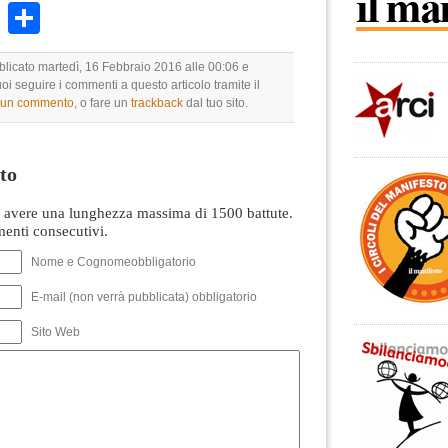
k
r
ail
WhatsApp
Condividi
bblicato martedì, 16 Febbraio 2016 alle 00:06 e
uoi seguire i commenti a questo articolo tramite il
e un commento
, o fare un
trackback
dal tuo sito.
to
avere una lunghezza massima di 1500 battute.
nti consecutivi.
Nome e Cognomeobbligatorio
E-mail (non verrà pubblicata) obbligatorio
Sito Web