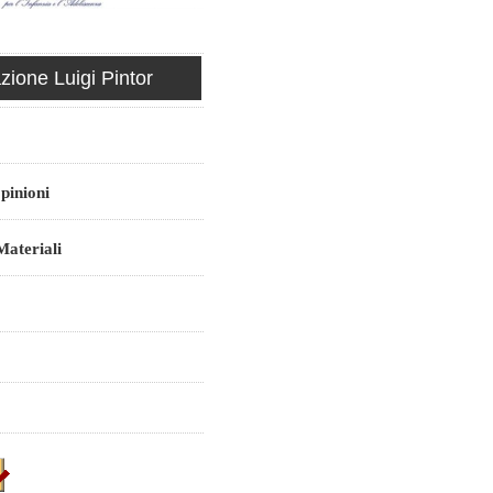
ione Luigi Pintor
pinioni
ateriali