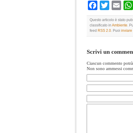
Faceboo
Twitte
Em
Questo articolo è stato pu
classificato in
Ambiente
. P
feed
RSS 2.0
. Puoi
inviar
Scrivi un commen
Ciascun commento potrà 
Non sono ammessi comme