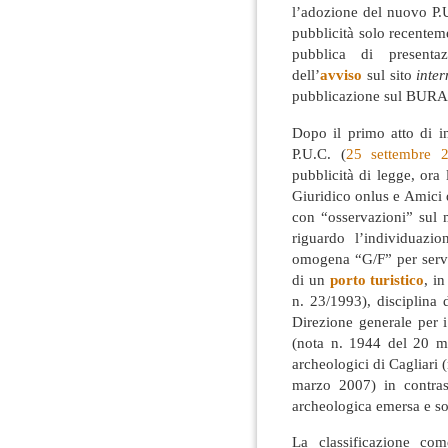
l’adozione del nuovo P.U
pubblicità solo recente
pubblica di presentaz
dell’
avviso
sul sito
inter
pubblicazione sul BURAS,
Dopo il primo atto di i
P.U.C. (
25 settembre 
pubblicità di legge, ora
Giuridico onlus e Amici d
con “osservazioni” sul me
riguardo l’individuazio
omogena “G/F” per serviz
di un
porto turistico
, i
n. 23/1993), disciplina d
Direzione generale per i
(nota n. 1944 del 20 m
archeologici di Cagliari 
marzo 2007) in contras
archeologica emersa e 
La classificazione com