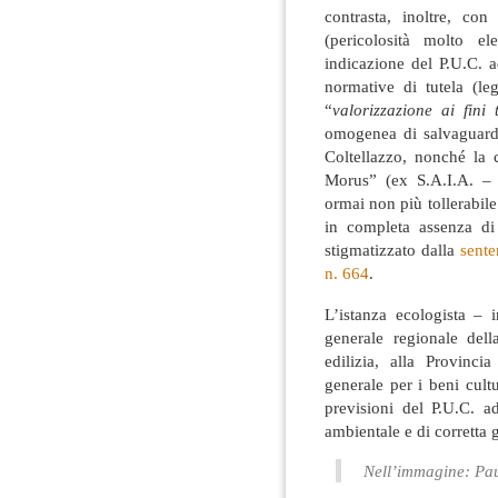
contrasta, inoltre, co
(pericolosità molto el
indicazione del P.U.C. a
normative di tutela (le
“
valorizzazione ai fini t
omogenea di salvaguardi
Coltellazzo, nonché la c
Morus” (ex S.A.I.A. – 
ormai non più tollerabile
in completa assenza di
stigmatizzato dalla
sente
n. 664
.
L’istanza ecologista – 
generale regionale della
edilizia, alla Provinci
generale per i beni cult
previsioni del P.U.C. a
ambientale e di corretta g
Nell’immagine: Pau