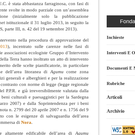
.C. è stata abbastanza farraginosa, con fasi di
mente svolte in modo parziale con un’assemblea
ione (inizialmente solo la pubblicazione
Fondaz
net
istituzionale il 31 luglio 2013, in seguito la
 parte III, n. 42 del 19 settembre 2013).
Inchieste
ntervento nella procedura di approvazione del
2013
), incentrato sulle carenze nelle fasi di
 le associazioni ecologiste Gruppo d’Intervento
Interventi E O
ella Terra hanno inoltrato un atto di intervento
rito delle scelte pianificatorie, in particolare
Documenti E M
ne dell’area litoranea di
Agumu
come zona
i generali e alberghieri e per la realizzazione
Rubriche
n contrasto con norme di legge (legge regionale
el P.P.R. e già irreversibilmente valutata dalla
 beni culturali e paesaggistici per la Sardegna
Articoli
arzo 2007) e dalla Soprintendenza per i beni
(nota n. 2799 del 20 aprile 2007 e n. 1756 del 9
Archivio
to con le esigenze di salvaguardia dell’area
sommersa di
Nora
.
e altamente edificabile dell’area di
Agumu