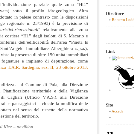
n l’individuazione parziale quale zona “Hi4”
evata) sotto il profilo idrogeologico. Altra
Direttore
dottato in palese contrasto con le disposizioni
Roberto Lod
gge regionale n. 23/1993) è la previsione di
uristici-ricreazionali
” relativamente alla zona
a costiera “H1” degli isolotti di S. Macario e
onferma dell’edificabilità dell’area “Pineta Is
Sant’Angelo Immobiliare Alberghiera s.p.a.),
Link
 vista la presenza di oltre 150 unità immobiliari
 fognature e impianto di depurazione, come
nza T.A.R. Sardegna, sez. II, 23 ottobre 2013,
indirizzata al Comune di Pula, alla Direzione
 Pianificazione territoriale e della Vigilanza
a di Cagliari (Ufficio V.A.S.), alla Direzione
urali e paesaggistici – chiede la modifica delle
Sito
dottato nel senso del rispetto della normativa
Accedi
estione del territorio.
l Klee – pavillion