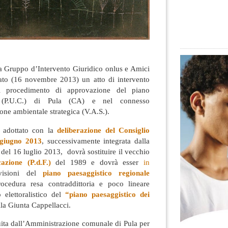
ta Gruppo d’Intervento Giuridico onlus e Amici
rato (16 novembre 2013) un atto di intervento
l procedimento di approvazione del piano
e (P.U.C.) di Pula (CA) e nel connesso
one ambientale strategica (V.A.S.)
.
o adottato con la
deliberazione del Consiglio
 giugno 2013
, successivamente integrata dalla
 del 16 luglio 2013, dovrà sostituire il vecchio
zione (P.d.F.)
del 1989 e dovrà esser
in
visioni del
piano paesaggistico regionale
rocedura resa contraddittoria e poco lineare
 elettoralistico del
“piano paesaggistico dei
la Giunta Cappellacci.
ita dall’Amministrazione comunale di Pula per