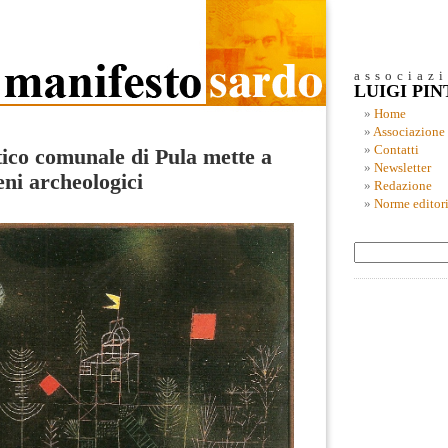
associaz
LUIGI PI
Home
Associazione
Contatti
tico comunale di Pula mette a
Newsletter
eni archeologici
Redazione
Norme editori