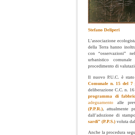
Stefano Deliperi
L’associazione ecologis
della Terra hanno inolt
con “osservazioni” ne
urbanistico comunal
procedimento di valutazi
Il nuovo P.U.C. è stat
Comunale n. 15 del 7
deliberazione C.C. n. 16
programma di fabbrica
adeguamento
alle pre
(P.P.R.)
, attualmente p
dall’adozione di stampo
sardi” (P.P.S.)
voluta dal
Anche la procedura segu