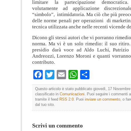
limitare la partecipazione democrati
volutamente ad applicazione discreziona
“simbolo”, intimidatoria. Ma ciò che più preocc
delle norme penali per operazioni di marketin
tecnica utilizzata anche nelle recenti vicende de
Dicono gli stessi autori che vi porranno rimedi
norma. Ma vi è un solo rimedio: il suo ritiro.
presidio darà voce ad Aldo Luchi, Patrizio 
Andreozzi, Lorenzo Moroni e quanti vorranno 
contributo.
Facebook
Twitter
Email
WhatsApp
Condividi
Questo articolo è stato pubblicato giovedì, 17 Novembre
classificato in
Comunicazioni
. Puoi seguire i commenti a
tramite il feed
RSS 2.0
. Puoi
inviare un commento
, o fa
dal tuo sito.
Scrivi un commento