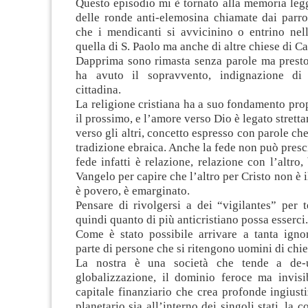
Questo episodio mi è tornato alla memoria leg
delle ronde anti-elemosina chiamate dai parro
che i mendicanti si avvicinino o entrino nel
quella di S. Paolo ma anche di altre chiese di Ca
Dapprima sono rimasta senza parole ma presto
ha avuto il sopravvento, indignazione di 
cittadina.
La religione cristiana ha a suo fondamento pro
il prossimo, e l’amore verso Dio è legato strett
verso gli altri, concetto espresso con parole ch
tradizione ebraica. Anche la fede non può presci
fede infatti è relazione, relazione con l’altro,
Vangelo per capire che l’altro per Cristo non è 
è povero, è emarginato.
Pensare di rivolgersi a dei “vigilantes” per t
quindi quanto di più anticristiano possa esserci.
Come è stato possibile arrivare a tanta ign
parte di persone che si ritengono uomini di chi
La nostra è una società che tende a de-u
globalizzazione, il dominio feroce ma invisi
capitale finanziario che crea profonde ingiustiz
planetario sia all’interno dei singoli stati, la