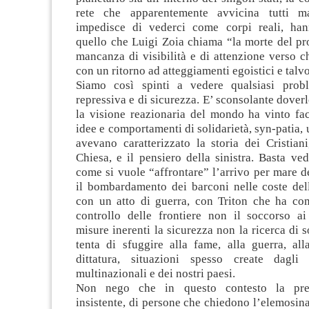
rete che apparentemente avvicina tutti m
impedisce di vederci come corpi reali, han
quello che Luigi Zoia chiama “la morte del pr
mancanza di visibilità e di attenzione verso ch
con un ritorno ad atteggiamenti egoistici e talvol
Siamo così spinti a vedere qualsiasi prob
repressiva e di sicurezza. E’ sconsolante dove
la visione reazionaria del mondo ha vinto fa
idee e comportamenti di solidarietà, syn-patia,
avevano caratterizzato la storia dei Cristian
Chiesa, e il pensiero della sinistra. Basta v
come si vuole “affrontare” l’arrivo per mare d
il bombardamento dei barconi nelle coste dell
con un atto di guerra, con Triton che ha com
controllo delle frontiere non il soccorso ai 
misure inerenti la sicurezza non la ricerca di s
tenta di sfuggire alla fame, alla guerra, all
dittatura, situazioni spesso create dagli 
multinazionali e dei nostri paesi.
Non nego che in questo contesto la pres
insistente, di persone che chiedono l’elemosina