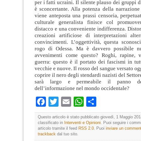
per i fatti ucraini. Il silente plauso dei gruppi 
è sconcertante. Alla potenza della narrazione
viene anteposta una prassi censoria, perpetuat
culturale generalista finisce col promuo
distacco e una conveniente indifferenza. Distors
creazioni artificiose di interpretazioni alte
convincimenti. L’oggettività, questa sconosc
rogo di Odessa. Ma è davvero possibile nu
avvenimenti come questo? Roghi, rapine, vi
guerra: questo è il portato dei fascismi in tutt
vecchie e nuove. Il rosso del sangue versato ogg
coprire il nero degli stendardi nazisti del Setto
sarà largo e permeabile il panno d
dell’informazione nel mondo occidentale?
Facebook
Twitter
Email
WhatsApp
Condividi
Questo articolo è stato pubblicato giovedì, 1 Maggio 201
classificato in
Interventi e Opinioni
. Puoi seguire i comm
articolo tramite il feed
RSS 2.0
. Puoi
inviare un commen
trackback
dal tuo sito.